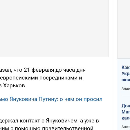
Как
зал, что 21 февраля до часа дня
Укр
 европейскими посредниками и
экс
в Харьков.
неф
Андр
мо Януковича Путину: о чем он просил
Два
Маг
кал
держал контакт с Януковичем, а уже в
Алек
с ним с помощью правительственной