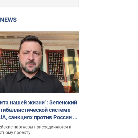
P NEWS
ита нашей жизни": Зеленский
нтибаллистической системе
JA, санкциях против России и
ержке аграриев. Видео
ейские партнеры присоединяются к
стному проекту