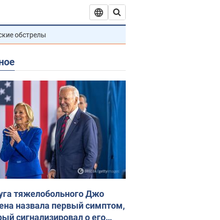
ские обстрелы
ное
уга тяжелобольного Джо
ена назвала первый симптом,
рый сигнализировал о его