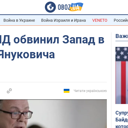
Война в Украине
Война Израиля и Ирана
VENETO
Россий
Важ
ИД обвинил Запад в
Януковича
Читати українською
Супр
Байд
кото