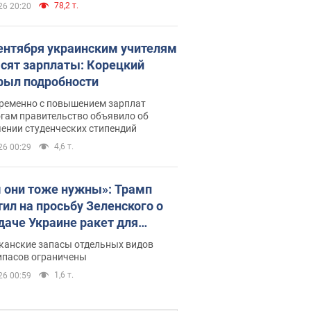
78,2 т.
26 20:20
сентября украинским учителям
сят зарплаты: Корецкий
рыл подробности
ременно с повышением зарплат
огам правительство объявило об
ении студенческих стипендий
4,6 т.
26 00:29
 они тоже нужны»: Трамп
тил на просьбу Зеленского о
даче Украине ракет для
ot
канские запасы отдельных видов
ипасов ограничены
1,6 т.
26 00:59