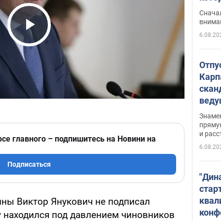
"агр
Сначал
внима
6.08.20
Play Video
Отпу
Карп
скан
вед
несп
Знаме
захе
пряму
и расс
рсе главного – подпишитесь на Новини на
6.08.20
Подписаться
"Дин
стар
квал
ины Виктор Янукович не подписал
конф
у находился под давлением чиновников