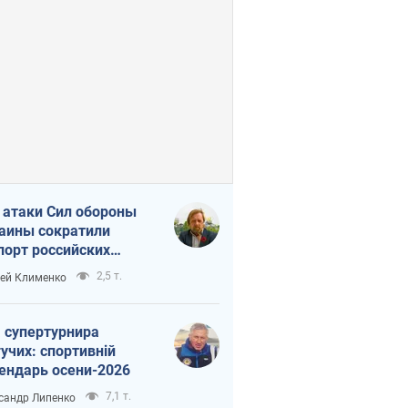
 атаки Сил обороны
аины сократили
порт российских
тепродуктов
2,5 т.
ей Клименко
 супертурнира
учих: спортивній
ендарь осени-2026
7,1 т.
сандр Липенко