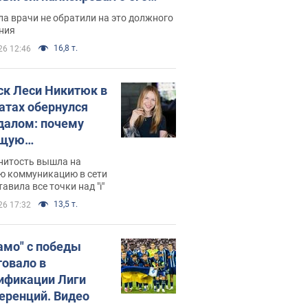
ессивном" раке
а врачи не обратили на это должного
ния
16,8 т.
26 12:46
ск Леси Никитюк в
атах обернулся
далом: почему
ущую
раведливо
нитость вышла на
йтили
ю коммуникацию в сети
тавила все точки над "i"
13,5 т.
26 17:32
амо" с победы
товало в
ификации Лиги
еренций. Видео