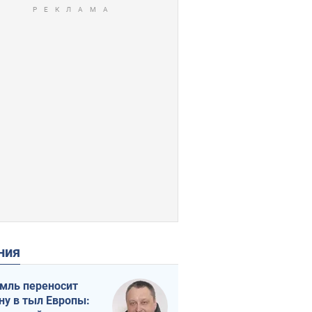
ения
мль переносит
ну в тыл Европы: