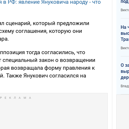
под
 в РФ: явление Януковича народу - что
кри
Викт
лог
ял сценарий, который предложили
На 
схему соглашения, которую они
выс
ара.
Тра
Викт
оппозиция тогда согласились, что
т специальный закон о возвращении
О з
торая возвращала форму правления к
выр
й. Также Янукович согласился на
дер
что
Влад
Тер