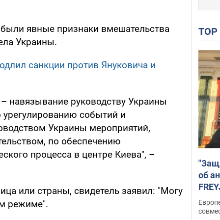
ад были явные признаки вмешательства
TO
ела Украины.
одлил санкции против Януковича и
 – навязывание руководству Украины
 урегулированию событий и
оводством Украины мероприятий,
тельством, по обеспечению
ского процесса в центре Киева", –
"Защ
об а
FREY
лица или страны, свидетель заявил: "Могу
подд
Европ
м режиме".
совме