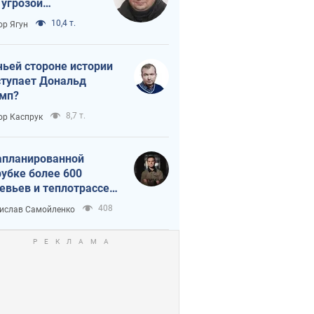
 угрозой
тическая
10,4 т.
ор Ягун
истика
чьей стороне истории
тупает Дональд
мп?
8,7 т.
ор Каспрук
апланированной
убке более 600
евьев и теплотрассе:
 происходит на
408
ислав Самойленко
емках в Киеве