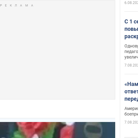
6.08.20
С 1 
повы
раск
Однов
педаг
увелич
7.08.20
«Нам
отве
пере
Patri
Амери
боепр
7.08.20