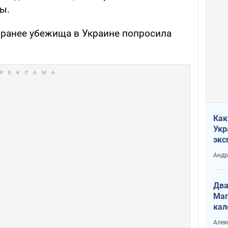
ы.
, ранее убежища в Украине попросила
Как
Укр
экс
неф
Андр
Два
Маг
кал
Алек