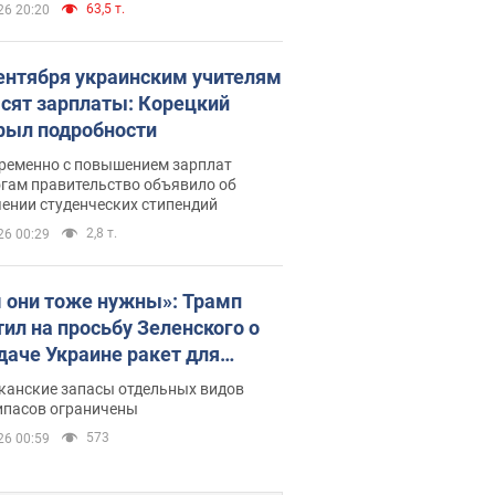
63,5 т.
26 20:20
сентября украинским учителям
сят зарплаты: Корецкий
рыл подробности
ременно с повышением зарплат
огам правительство объявило об
ении студенческих стипендий
2,8 т.
26 00:29
 они тоже нужны»: Трамп
тил на просьбу Зеленского о
даче Украине ракет для
ot
канские запасы отдельных видов
ипасов ограничены
573
26 00:59