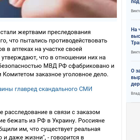
под
кри
Викт
лог
На 
 стали жертвами преследования
выс
го, что пытались противодействовать
Тра
 в аптеках на участке своей
Викт
 утверждают, что в отношении них на
 безопасностью МВД РФ сфабриковано и
О з
 Комитетом заказное уголовное дело.
выр
дер
аины главред скандального СМИ
что
Влад
Тер
е расследование в связи с заказом
ие бежать из РФ в Украину. Россияне
бщили им, что существует реальная
 и даже жизни", - говорится в