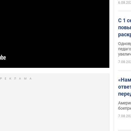
6.08.20
С 1 
повы
раск
Однов
педаг
увелич
7.08.20
«Нам
отве
пере
Patri
Амери
боепр
7.08.20