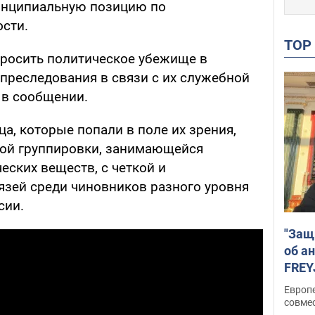
ринципиальную позицию по
сти.
TO
просить политическое убежище в
 преследования в связи с их служебной
я в сообщении.
ца, которые попали в поле их зрения,
ной группировки, занимающейся
ских веществ, с четкой и
язей среди чиновников разного уровня
сии.
"Защ
об а
FREY
подд
Европ
совме