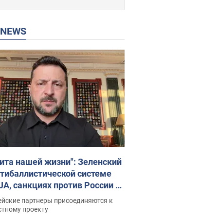
P NEWS
ита нашей жизни": Зеленский
нтибаллистической системе
JA, санкциях против России и
ержке аграриев. Видео
ейские партнеры присоединяются к
стному проекту