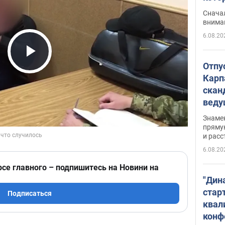
"агр
Сначал
внима
6.08.20
Play Video
Отпу
Карп
скан
вед
несп
Знаме
захе
пряму
и расс
6.08.20
рсе главного – подпишитесь на Новини на
"Дин
стар
Подписаться
квал
конф