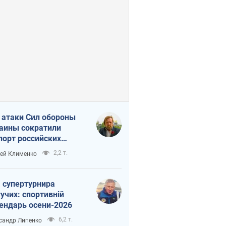
 атаки Сил обороны
аины сократили
порт российских
тепродуктов
2,2 т.
ей Клименко
 супертурнира
учих: спортивній
ендарь осени-2026
6,2 т.
сандр Липенко