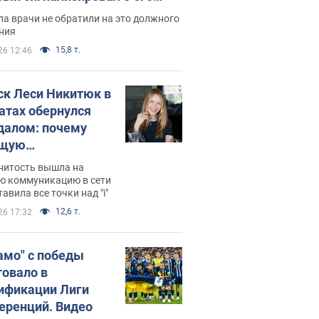
ессивном" раке
а врачи не обратили на это должного
ния
15,8 т.
26 12:46
ск Леси Никитюк в
атах обернулся
далом: почему
ущую
раведливо
нитость вышла на
йтили
ю коммуникацию в сети
тавила все точки над "i"
12,6 т.
26 17:32
амо" с победы
товало в
ификации Лиги
еренций. Видео