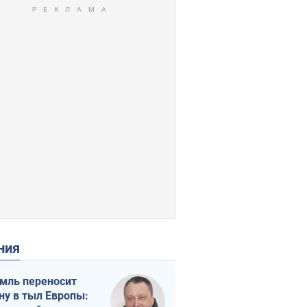
ения
мль переносит
ну в тыл Европы: