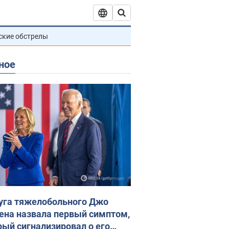
ские обстрелы
ное
уга тяжелобольного Джо
ена назвала первый симптом,
рый сигнализировал о его