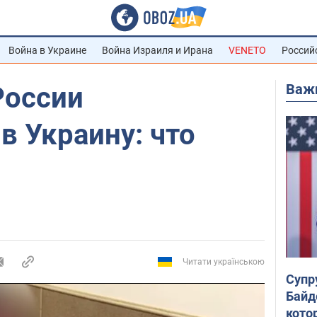
Война в Украине
Война Израиля и Ирана
VENETO
Россий
Важ
России
в Украину: что
Читати українською
Супр
Байд
кото