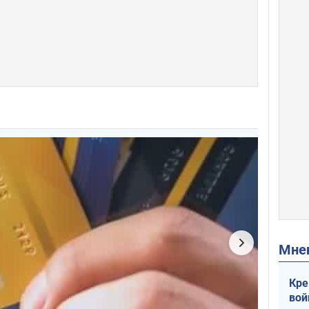
Мн
Кре
вой