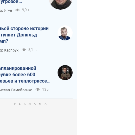
 угрозой
тическая
9,9 т.
ор Ягун
истика
чьей стороне истории
тупает Дональд
мп?
8,1 т.
ор Каспрук
апланированной
убке более 600
евьев и теплотрассе:
 происходит на
135
ислав Самойленко
емках в Киеве