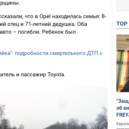
ирщины.
сказали, что в Opel находилась семья: 8-
TO
ий отец и 71-летний дедушка. Оба
авто – погибли. Ребенок был
йка'': подробности смертельного ДТП с
итель и пассажир Toyota.
"Защ
об а
FREY
подд
Европ
совме