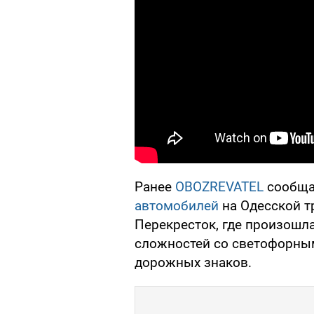
Ранее
OBOZREVATEL
сообща
автомобилей
на Одесской тр
Перекресток, где произошл
сложностей со светофорным
дорожных знаков.