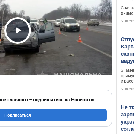
"агр
Сначал
внима
6.08.20
Play Video
Отпу
Карп
скан
вед
несп
Знаме
захе
пряму
и расс
6.08.20
рсе главного – подпишитесь на Новини на
Не т
зарп
Подписаться
укра
согл