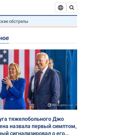
ские обстрелы
ное
уга тяжелобольного Джо
ена назвала первый симптом,
рый сигнализировал о его