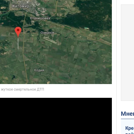
Мн
Кре