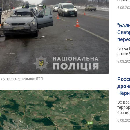
6.08.20
"Бал
Сико
пере
Укра
Глава
росси
6.08.20
Росс
дрон
Чёрн
подр
Во вр
террор
беспи
6.08.20