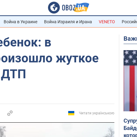
Война в Украине
Война Израиля и Ирана
VENETO
Россий
Важ
ебенок: в
оизошло жуткое
 ДТП
Читати українською
Супр
Байд
кото