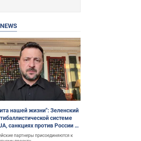
P NEWS
ита нашей жизни": Зеленский
нтибаллистической системе
JA, санкциях против России и
ержке аграриев. Видео
ейские партнеры присоединяются к
стному проекту