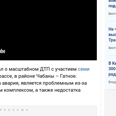
вой
под
кри
Викт
лог
На 
выс
Тра
Викт
В К
л о масштабном ДТП с участием
семи
300
рад
ассе, в районе Чабаны – Гатное.
воп
а авария, является проблемным из-за
Влад
 комплексом, а также недостатка