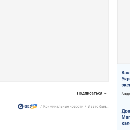
Как
Укр
экс
неф
Подписаться
Андр
Криминальные новости
В авто был...
Два
Маг
кал