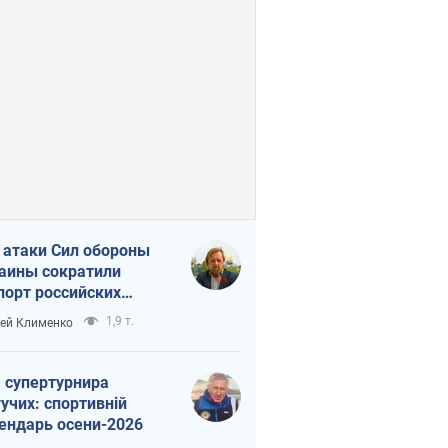
 атаки Сил обороны
аины сократили
порт российских
тепродуктов
1,9 т.
ей Клименко
 супертурнира
учих: спортивній
ендарь осени-2026