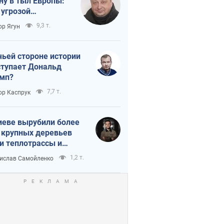
ну в тыл Европы:
 угрозой
тическая
9,3 т.
ор Ягун
истика
чьей стороне истории
тупает Дональд
мп?
7,7 т.
ор Каспрук
иеве вырубили более
 крупных деревьев
и теплотрассы и
реки Генплану
1,2 т.
ислав Самойленко