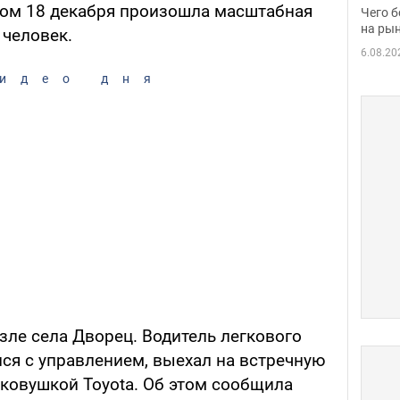
вака
ром 18 декабря произошла масштабная
Чего б
на рын
 человек.
6.08.20
идео дня
зле села Дворец. Водитель легкового
лся с управлением, выехал на встречную
егковушкой Toyota. Об этом сообщила