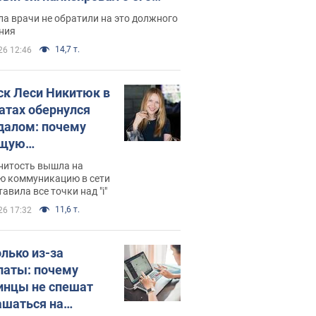
ессивном" раке
а врачи не обратили на это должного
ния
14,7 т.
26 12:46
ск Леси Никитюк в
атах обернулся
далом: почему
ущую
раведливо
нитость вышла на
йтили
ю коммуникацию в сети
тавила все точки над "i"
11,6 т.
26 17:32
олько из-за
латы: почему
инцы не спешат
ашаться на