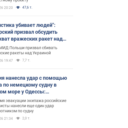
47,6 т.
26 20:20
истика убивает людей":
рский призвал обсудить
хват вражеских ракет над
иной
 МИД Польши призвал сбивать
йские ракеты над Украиной
7,7 т.
26 19:47
ия нанесла удар с помощью
а по немецкому судну в
ом море у Одессы:
обности
емя эвакуации экипажа российские
исты нанесли еще один удар
лотником по судну
2,0 т.
26 21:34