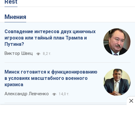
Минск готовится к функционированию
в условиях масштабного военного
кризиса
Александр Левченко
14,0 т.
Ни оружия, ни людей: как Лукашенко
создает новую армию
Игар Тышкевич
11,4 т.