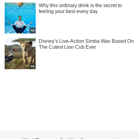
Жми! Подписывайся! Читай только лучшее!
Подписаться
Подписаться
Криминальные новости
Документы за деньги:...
Важное