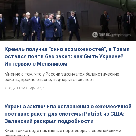
Интервью с Мельником
Мнение о том, что у России закончатся баллистические
ракеты, крайне опасно, подчеркнул эксперт
7 годин тому
32,2 т.
Украина заключила соглашения о ежемесячной
поставке ракет для системы Patriot из США:
Зеленский раскрыл подробности
Киев также ведет активные переговоры с европейскими
партнерами
5 годин тому
35,4 т.
Заботилась об учениках и поддерживала
учителей: в результате удара РФ по Киевской
области погибли директор киевского лицея, её
муж и внук
Вечная память жертвам российского террора
6 годин тому
17,2 т.