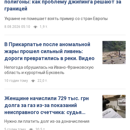
дороги превратились в реки. Видео
Непогода обрушилась на Ивано-Франковскую
область и курортный Буковель
10 годин тому
22,0 т.
Женщине начислили 729 тыс. грн
долга за газ из-за показаний
неисправного счетчика: судья
вынес неожиданное решение
Нужно ли платить долг из-за доначисления
5 годин тому
30,5 т.