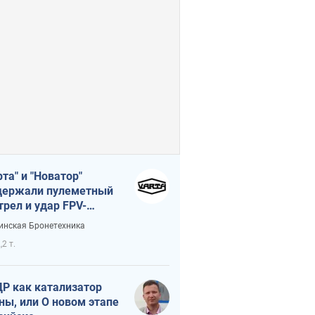
рта" и "Новатор"
ержали пулеметный
трел и удар FPV-
на, сохранив жизнь
инская Бронетехника
церу ВСУ
,2 т.
Р как катализатор
ны, или О новом этапе