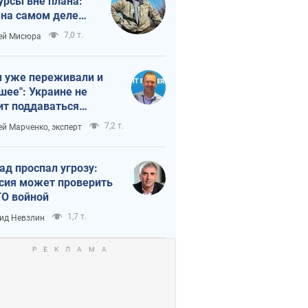
урсы вне плана:
 на самом деле
тует темп войны
7,0 т.
ей Мисюра
 уже переживали и
шее": Украине не
ит поддаваться
аянию из-за
7,2 т.
ей Марченко, эксперт
етного террора
ад проспал угрозу:
сия может проверить
О войной
1,7 т.
ид Невзлин