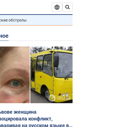
ские обстрелы
ное
ьвове женщина
воцировала конфликт,
оваривая на русском языке в