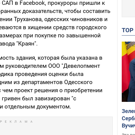
 САП в Facebook, прокуроры пришли к
бранных доказательств, чтобы составить
ении Труханова, одесских чиновников и
еваются в хищении средств городского
TO
азмерах при покупке по завышенной
вода "Краян".
ость здания, которая была указана в
ном руководителем ООО "Девелопмент
тодика проведения оценки была
одним из департаментов Одесского
 с чем проект решения о приобретении
 гривен был завизирован "с
и отдельным документом.
Зеле
Серб
Вучи
Это пе