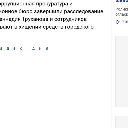
шваб
ррупционная прокуратура и
нака
Ролик
ионное бюро завершили расследование
огласк
еннадия Труханова и сотрудников
7.0
евают в хищении средств городского
идео дня