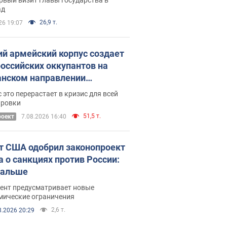
ад
26,9 т.
26 19:07
ий армейский корпус создает
российских оккупантов на
нском направлении
ический дискомфорт: как это
 это перерастает в кризис для всей
ось
ировки
51,5 т.
роект
7.08.2026 16:40
т США одобрил законопроект
а о санкциях против России:
дальше
ент предусматривает новые
мические ограничения
2,6 т.
8.2026 20:29