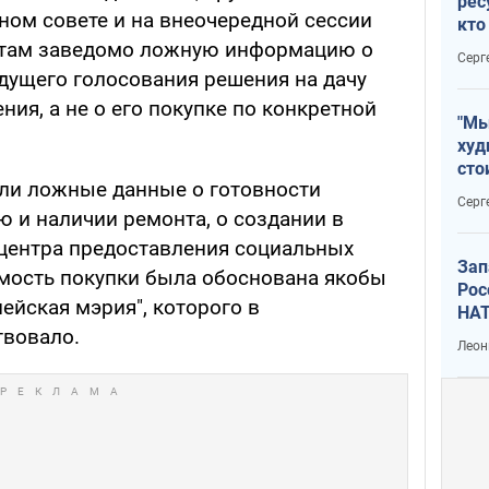
рес
ном совете и на внеочередной сессии
кто
дик
атам заведомо ложную информацию о
Серг
удущего голосования решения на дачу
ния, а не о его покупке по конкретной
"Мы
худ
сто
или ложные данные о готовности
отч
Серг
рак
 и наличии ремонта, о создании в
ентра предоставления социальных
Зап
имость покупки была обоснована якобы
Рос
ейская мэрия", которого в
НАТ
твовало.
Леон