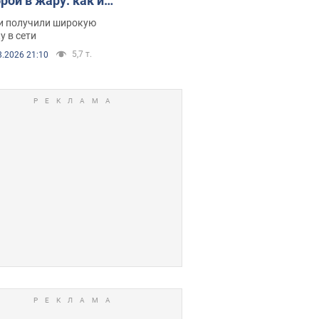
рой в жару: как их
зали. Видео
и получили широкую
у в сети
5,7 т.
8.2026 21:10