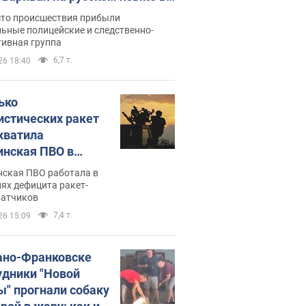
рутке: полиция составила
сто происшествия прибыли
нистративный протокол.
ьные полицейские и следственно-
тивная группа
о
6,7 т.
26 18:40
ько
истических ракет
хватила
инская ПВО в
: в Минобороны
нская ПВО работала в
али цифру
ях дефицита ракет-
ватчиков
7,4 т.
26 15:09
ано-Франковске
удники "Новой
ы" прогнали собаку