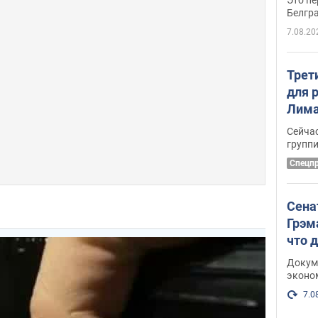
Белгр
7.08.20
Трет
для 
Лима
крит
Сейчас
удал
групп
Спецп
Сена
Грэм
что 
Докум
эконо
7.0