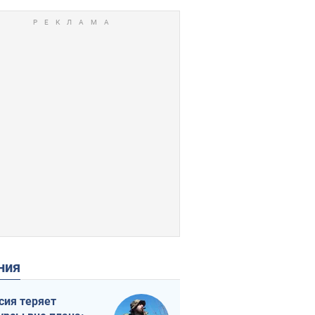
ения
сия теряет