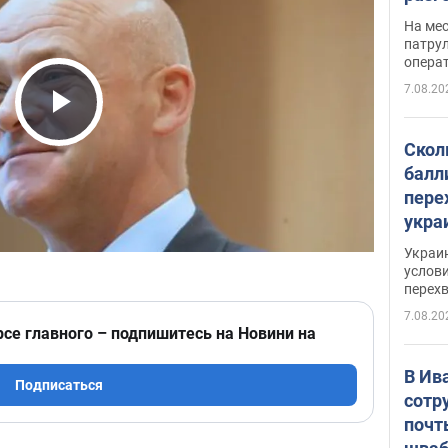
марш
На ме
адми
патрул
опера
Виде
7.08.20
Play Video
Скол
балл
пере
укра
июле
Украи
назв
услови
перех
7.08.20
рсе главного – подпишитесь на Новини на
В Ив
Подписаться
сотр
почт