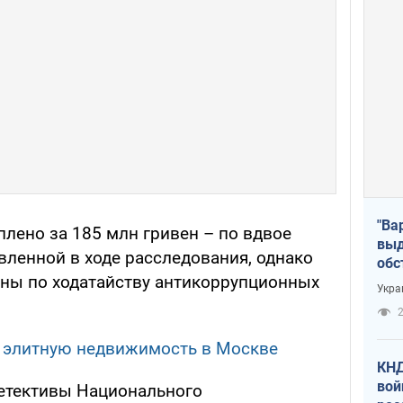
"Ва
лено за 185 млн гривен – по вдвое
выд
вленной в ходе расследования, однако
обс
аны по ходатайству антикоррупционных
дро
Укра
офи
2
и элитную недвижимость в Москве
КНД
вой
етективы Национального