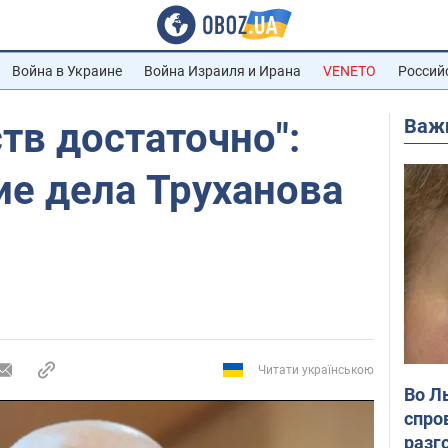
Война в Украине
Война Израиля и Ирана
VENETO
Россий
Важ
тв достаточно":
ие дела Труханова
Читати українською
Во Л
спро
разг