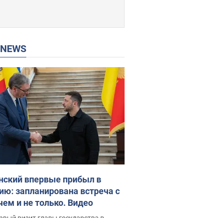
P NEWS
нский впервые прибыл в
ию: запланирована встреча с
чем и не только. Видео
рвый визит главы государства в