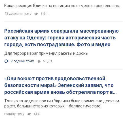
небоскреба "московского верующего"
Какая реакция Кличко на петицию по отмене строительства
43 хвилини тому
3,2 т.
Российская армия совершила массированную
атаку на Одессу: горела историческая часть
города, есть пострадавшие. Фото и видео
Для террора враг применил ракеты и дроны
2 години тому
51,7 т.
«Они воюют против продовольственной
безопасности мира!» Зеленский заявил, что
российская армия вновь обстреляла порт в
Одессе
Только за неделю против Украины было применено десятки
ракет, большинство из которых – баллистические
годину тому
414