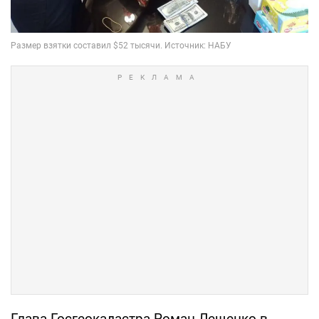
Глава Госгеокадастра Роман Лещенко в