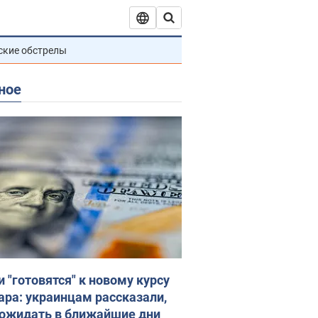
ские обстрелы
ное
и "готовятся" к новому курсу
ара: украинцам рассказали,
 ожидать в ближайшие дни