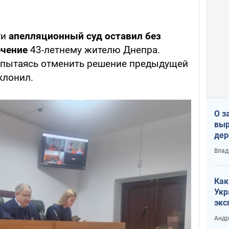
ти
апелляционный суд оставил без
ючение
43-летнему жителю Днепра.
 пытаясь отменить решение предыдущей
клонил.
О з
выр
дер
что
Влад
Тер
Как
Укр
экс
неф
Андр