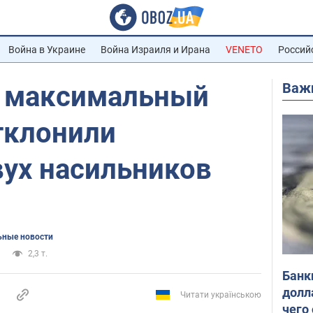
Война в Украине
Война Израиля и Ирана
VENETO
Россий
Важ
ь максимальный
тклонили
вух насильников
ьные новости
2,3 т.
Банк
долл
Читати українською
чего