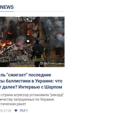
P NEWS
ль "сжигает" последние
сы баллистики в Украине: что
т далее? Интервью с Шарпом
 страна-агрессор установила "рекорд"
личеству запущенных по Украине
стических ракет
36,0 т.
26 07:00