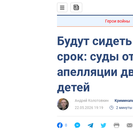
Герои войны
Будут сидет
срок: суды о
апелляции д
детей
Андрей Колотовкин
Криминал
22.05.2026 19:19
2 минуты
0