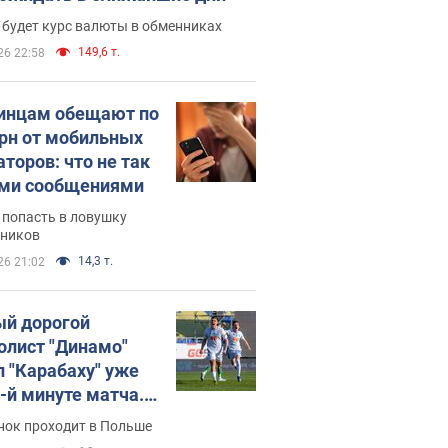
 будет курс валюты в обменниках
149,6 т.
26 22:58
инцам обещают по
грн от мобильных
аторов: что не так
ими сообщениями
 попасть в ловушку
ников
14,3 т.
26 21:02
й дорогой
олист "Динамо"
л "Карабаху" уже
0-й минуте матча.
о
нок проходит в Польше