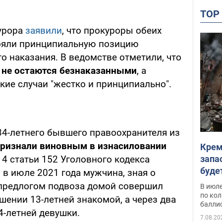
TO
урора
заявили
, что прокуроры обеих
тояли принципиальную позицию
о наказания. В ведомстве отметили, что
 не остаются безнаказанными
, а
акие случаи "жестко и принципиально".
34-летнего бывшего правоохранителя из
ризнали виновным в изнасиловании
Крем
запа
 4 статьи 152 Уголовного кодекса
буде
о в июле 2021 года мужчина, зная о
 предлогом подвоза домой совершил
В июле
по ко
шении 13-летней знакомой, а через два
балли
4-летней девушки.
7.08.20