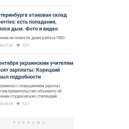
атеринбурге атакован склад
erries: есть попадания,
ялся дым. Фото и видео
янам не помогла даже работа ПВО
7,8 т.
26 07:20
сентября украинским учителям
сят зарплаты: Корецкий
рыл подробности
ременно с повышением зарплат
огам правительство объявило об
ении студенческих стипендий
9,2 т.
26 00:29