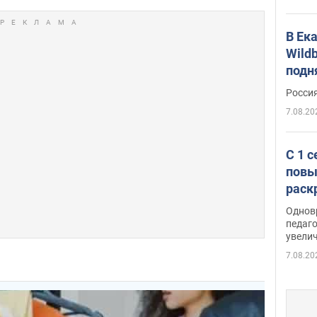
В Ек
Wildb
подн
Росси
7.08.20
С 1 
повы
раск
Однов
педаг
увелич
7.08.20