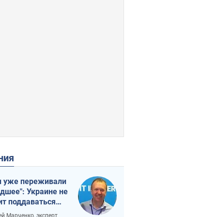
ения
 уже переживали
удшее": Украине не
ит поддаваться
аянию из-за
ей Марченко, эксперт