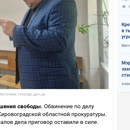
рак
Кре
в т
угр
лог
Викт
Мэр
зах
ста
и н
Алек
рей
ишения свободы.
Обвинение по делу
Кировоградской областной прокуратуры.
алов дела приговор оставили в силе.