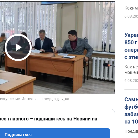
Каким
6.08.20
Укра
850 
опер
Play Video
с эт
Как не
мошен
6.08.20
Самы
футб
заби
рсе главного – подпишитесь на Новини на
на 1
Виде
Поеди
Подписаться