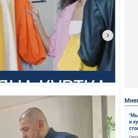
Мн
"Мы
и х
сто
отч
Серг