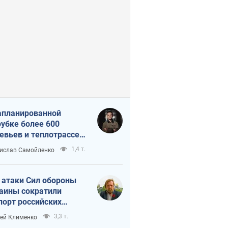
апланированной
убке более 600
евьев и теплотрассе:
 происходит на
1,4 т.
ислав Самойленко
емках в Киеве
 атаки Сил обороны
аины сократили
порт российских
тепродуктов
3,3 т.
ей Клименко