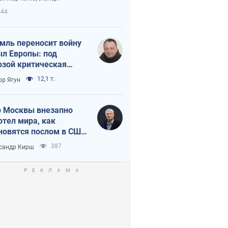
етного террора
444
мль переносит войну
ыл Европы: под
озой критическая
истика
12,1 т.
ор Ягун
 Москвы внезапно
отел мира, как
новятся послом в США
овые украинские топ-
387
сандр Кирш
тинги