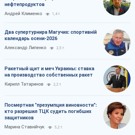
нефтепродуктов
Андрей Клименко
1,4 т.
Два супертурнира Магучих: спортивній
календарь осени-2026
Александр Липенко
2,5 т.
Ракетный щит и меч Украины: ставка
на производство собственных ракет
Кирилл Татаринов
2,2 т.
Посмертная "презумпция виновности":
кто разрешил ТЦК судить погибших
защитников
Марина Ставнійчук
5,2 т.