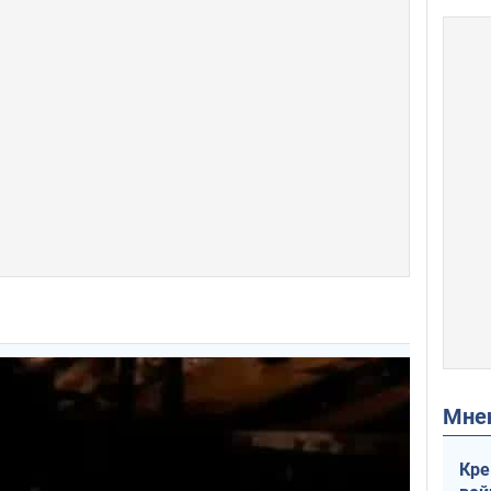
Мн
Кре