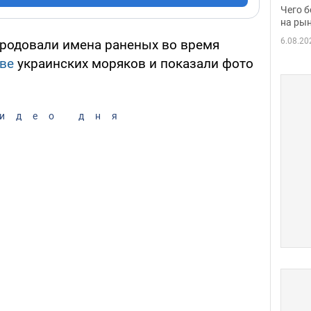
вака
Чего б
на рын
6.08.20
родовали имена раненых во время
ве
украинских моряков и показали фото
идео дня