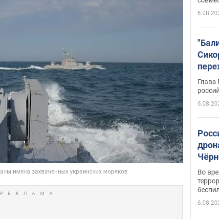
6.08.20
"Бал
Сико
пере
Укра
Глава
росси
6.08.20
Росс
дрон
Чёрн
подр
Во вр
террор
беспи
6.08.20