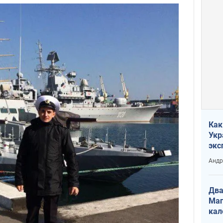
Как
Укр
экс
неф
Андр
Два
Маг
кал