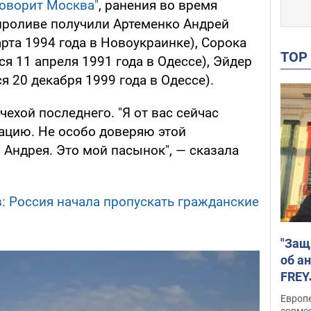
Говорит Москва"
, ранения во время
проливе получили Артеменко Андрей
рта 1994 года в Новоукраинке), Сорока
TO
я 11 апреля 1991 года в Одессе), Эйдер
 20 декабря 1999 года в Одессе).
ехой последнего. "Я от вас сейчас
ацию. Не особо доверяю этой
Андрея. Это мой пасынок", — сказала
: Россия начала пропускать гражданские
"Защ
об а
FREY
подд
Европ
совме