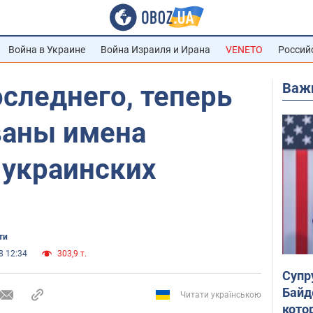
Война в Украине
Война Израиля и Ирана
VENETO
Россий
Важ
оследнего, теперь
званы имена
 украинских
ти
8 12:34
303,9 т.
Супр
Байд
Читати українською
кото