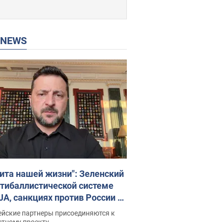
P NEWS
ита нашей жизни": Зеленский
нтибаллистической системе
JA, санкциях против России и
ержке аграриев. Видео
ейские партнеры присоединяются к
стному проекту