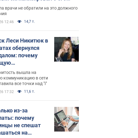
ессивном" раке
а врачи не обратили на это должного
ния
14,7 т.
26 12:46
ск Леси Никитюк в
атах обернулся
далом: почему
ущую
раведливо
нитость вышла на
йтили
ю коммуникацию в сети
тавила все точки над "i"
11,6 т.
26 17:32
олько из-за
латы: почему
инцы не спешат
ашаться на