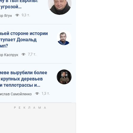
ну в тыл Европы:
 угрозой
тическая
9,3 т.
ор Ягун
истика
чьей стороне истории
тупает Дональд
мп?
7,7 т.
ор Каспрук
иеве вырубили более
 крупных деревьев
и теплотрассы и
реки Генплану
1,3 т.
ислав Самойленко