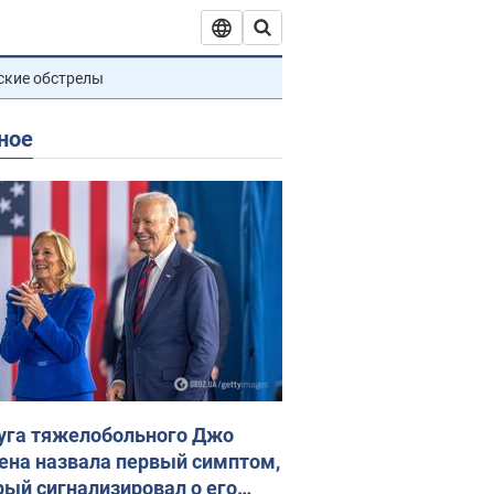
ские обстрелы
ное
уга тяжелобольного Джо
ена назвала первый симптом,
рый сигнализировал о его