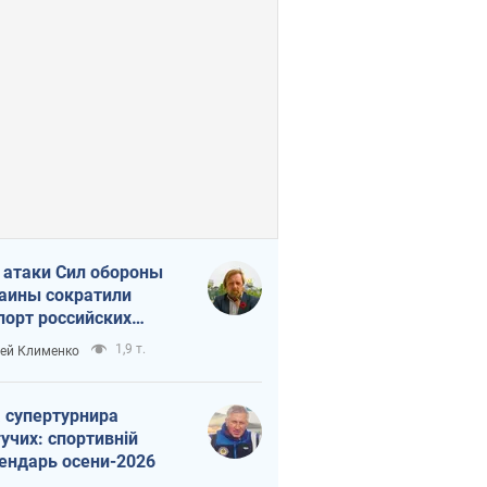
 атаки Сил обороны
аины сократили
порт российских
тепродуктов
1,9 т.
ей Клименко
 супертурнира
учих: спортивній
ендарь осени-2026