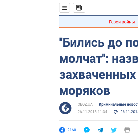
Герои войны
''Бились до п
молчат'': на
захваченных
моряков
OBOZ.UA
Криминальные новос
26.11.2018 11:34
26.11.201
2160