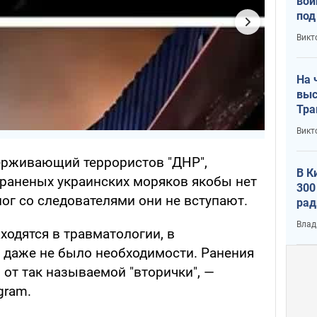
вой
под
кри
Викт
лог
На 
выс
Тра
Викт
держивающий террористов "ДНР",
В К
 раненых украинских моряков якобы нет
300
лог со следователями они не вступают.
рад
воп
Влад
ходятся в травматологии, в
 даже не было необходимости. Ранения
 от так называемой "вторички", —
gram.