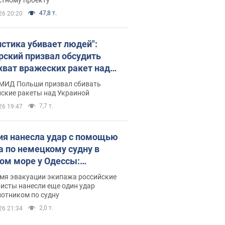
47,8 т.
26 20:20
истика убивает людей":
рский призвал обсудить
хват вражеских ракет над
иной
 МИД Польши призвал сбивать
йские ракеты над Украиной
7,7 т.
26 19:47
ия нанесла удар с помощью
а по немецкому судну в
ом море у Одессы:
обности
емя эвакуации экипажа российские
исты нанесли еще один удар
лотником по судну
2,0 т.
26 21:34