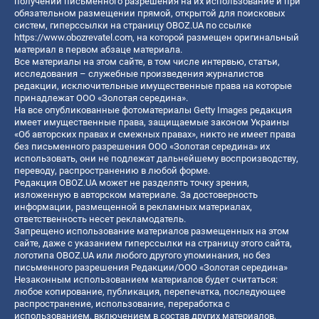
получении письменного разрешения на их использование и при
обязательном размещении прямой, открытой для поисковых
систем, гиперссылки на страницу OBOZ.UA по ссылке
https://www.obozrevatel.com
, на которой размещен оригинальный
материал в первом абзаце материала.
Все материалы на этом сайте, в том числе интервью, статьи,
исследования – служебные произведения журналистов
редакции, исключительные имущественные права на которые
принадлежат ООО «Золотая середина».
На все опубликованные фотоматериалы Getty Images редакция
имеет имущественные права, защищаемые законом Украины
«Об авторских правах и смежных правах», никто не имеет права
без письменного разрешения ООО «Золотая середина» их
использовать, они не подлежат дальнейшему воспроизводству,
переводу, распространению в любой форме.
Редакция OBOZ.UA может не разделять точку зрения,
изложенную в авторском материале. За достоверность
информации, размещенной в рекламных материалах,
ответственность несет рекламодатель.
Запрещено использование материалов размещенных на этом
сайте, даже с указанием гиперссылки на страницу этого сайта,
логотипа OBOZ.UA или любого другого упоминания, но без
письменного разрешения Редакции/ООО «Золотая середина»
Незаконным использованием материалов будет считаться:
любое копирование, публикация, перепечатка, последующее
распространение, использование, переработка с
использованием, включением в состав других материалов,