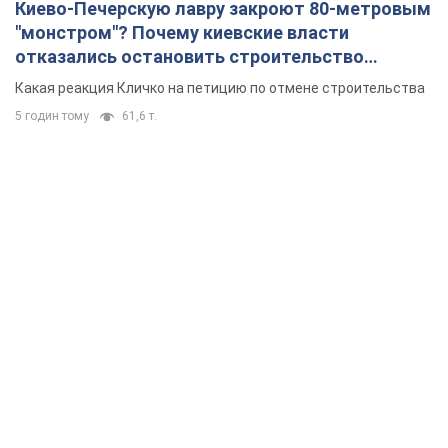
Киево-Печерскую лавру закроют 80-метровым
"монстром"? Почему киевские власти
отказались остановить строительство
небоскреба "московского верующего"
Какая реакция Кличко на петицию по отмене строительства
5 годин тому
61,6 т.