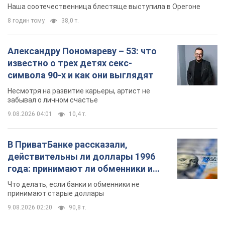
Видео
Наша соотечественница блестяще выступила в Орегоне
8 годин тому
38,0 т.
Александру Пономареву – 53: что
известно о трех детях секс-
символа 90-х и как они выглядят
Несмотря на развитие карьеры, артист не
забывал о личном счастье
9.08.2026 04:01
10,4 т.
В ПриватБанке рассказали,
действительны ли доллары 1996
года: принимают ли обменники и
банки такие купюры
Что делать, если банки и обменники не
принимают старые доллары
9.08.2026 02:20
90,8 т.