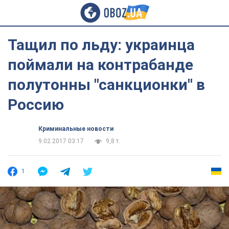
Тащил по льду: украинца
поймали на контрабанде
полутонны "санкционки" в
Россию
Криминальные новости
9.02.2017 03:17
9,8 т.
1