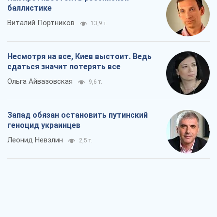
Посмотрим в зубы дареному коню:
придирчиво – о помощи Украине
Александр Кирш
4,7 т.
Между ужасной войной и еще худшим
миром на условиях агрессора, или
Безысходность – тоже оружие России