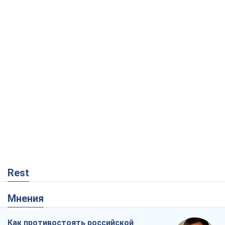
Rest
Мнения
Как противостоять российской
баллистике
Виталий Портников
13,9 т.
Несмотря на все, Киев выстоит. Ведь
сдаться значит потерять все
Ольга Айвазовская
9,6 т.
Запад обязан остановить путинский
геноцид украинцев
Леонид Невзлин
2,5 т.