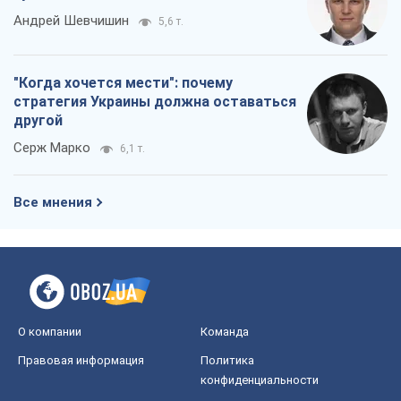
О компании
Команда
Правовая информация
Политика
конфиденциальности
Реклама на сайте
Документы
Редакционная политика
Журналисты OBOZ.UA на месте
событий
OBOZ.UA
Политика
Мир
Расследования
Блоги
Общество
Регионы Украины
Киев
Харьков