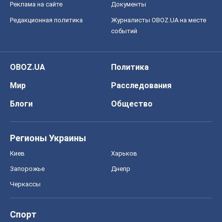
Запорожье
Днепр
Черкассы
Спорт
Футбол
Баскетбол
Хоккей
Бокс
Формула-1
Моя школа
ГДЗ
Учебники
Онлайн уроки
ДПА
ЗНО
НМТ
СНГ решебники
Авто