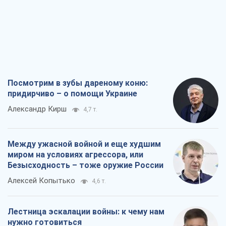
Алексей Копытько
4,6 т.
Лестница эскалации войны: к чему нам
нужно готовиться
Андрей Шевчишин
5,6 т.
"Когда хочется мести": почему
стратегия Украины должна оставаться
другой
Серж Марко
6,1 т.
Все мнения