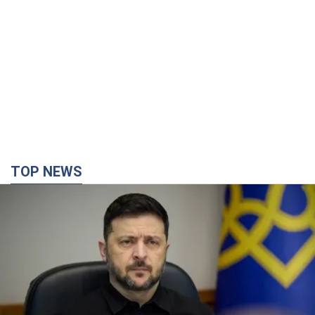
Украина будет уничтожать пусковые
установки российских баллистических ракет:
Зеленский провел заседание СНБО
Глава государства заявил, что установки будут атакованы
10 часов назад
118,4 т.
В июле армия РФ потеряла рекордное
количество БПЛА, лодок и катеров: в
Минобороны обнародовали статистику
В прошлом месяце также выросли потери РФ в живой силе и
танках, а также количество поражений на большом
расстоянии