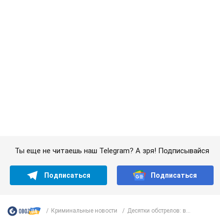
Подписаться
Подписаться
Криминальные новости
Десятки обстрелов: в...
Важное
"Джипинг разрушает экосистемы, которые
формировались сотни лет": в Greenpeace
забили тревогу