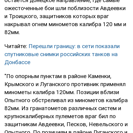
остается донецкое направление, где самые
ожесточенные бои шли поблизости Авдеевки
и Троицкого, защитников которых враг
накрывал огнем минометов калибра 120 мм и
82мм.
Читайте:
Перешли границу: в сети показали
спутниковые снимки российских танков на
Донбассе
"По опорным пунктам в районе Каменки,
Крымского и Луганского противник применял
минометы калибра 120мм. Позиции вблизи
Опытного обстреливал из минометов калибра
82мм. Из гранатометов различных систем и
крупнокалиберных пулеметов враг бил по
защитникам Авдеевки, Песков, Невельского и
Опытного. По позициям в районе Луганского и