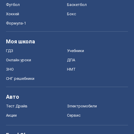
Тест Драйв
Электромобили
Акции
Сервис
Food Oboz
Рецепты
Напитки
Диеты
Экономика
Рынки и компании
Mакроэкономика
MedOboz
Новости медицины
MAMACLUB
Шоу