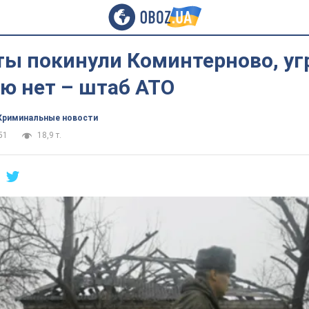
ты покинули Коминтерново, у
ю нет – штаб АТО
Криминальные новости
51
18,9 т.