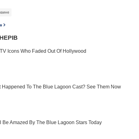
раине
а