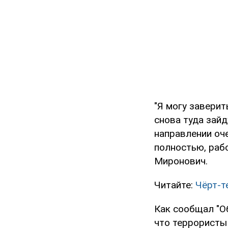
"Я могу заверит
снова туда зайд
направлении оч
полностью, рабо
Миронович.
Читайте:
Чёрт-т
Как сообщал "О
что террорист