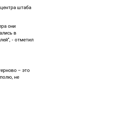
-центра штаба
ера они
ались в
ей", - отметил
ерново – это
полю, не