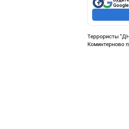
Google
Террористы "ДН
Коминтерново п