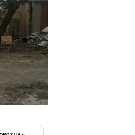
 OBOZ.UA в