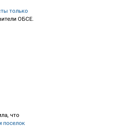
сты только
вители ОБСЕ.
ла, что
м поселок