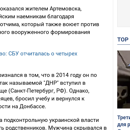
 оказался жителем Артемовска,
йским наемникам благодаря
 отчима, который также воюет против
нного вооруженного формирования
TO
во: СБУ отчиталась о четырех
знался в том, что в 2014 году он по
так называемой "ДНР" вступил в
е (Санкт-Петербург, РФ). Однако,
цев, бросил учебу и вернулся к
ости на Донбассе.
Трет
а подконтрольную украинской власти
для 
ть родственников. Мужчина скрывался в