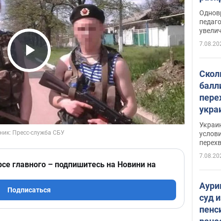
Однов
педаг
увелич
7.08.20
Play Video
Скол
балл
пере
укра
июле
Украи
назв
услови
перех
7.08.20
рсе главного – подпишитесь на Новини на
Аури
Подписаться
суд 
пенс