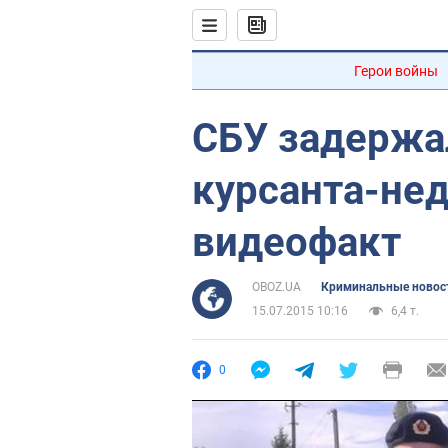
Герои войны
СБУ задержа
курсанта-нед
видеофакт
OBOZ.UA
Криминальные новос
15.07.2015 10:16
6,4 т.
0