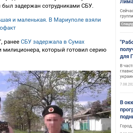
Лима
и был задержан сотрудниками СБУ.
крит
Сейчас
удал
групп
шая и маленькая. В Мариуполе взяли
Спецп
еофакт
", ранее
СБУ задержала в Сумах
"Раб
полу
и милиционера, который готовил серию
для 
докл
В част
новы
главн
украи
7.08.20
В ок
прог
подн
виде
Город,