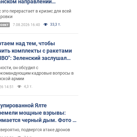
нском направлении
ический дискомфорт: как это
 это перерастает в кризис для всей
ось
ировки
33,3 т.
роект
7.08.2026 16:40
отаем над тем, чтобы
чить комплекты с ракетами
ПВО": Зеленский заслушал
ад Драпатого и объявил о
ности, он обсудил с
х мерах
окомандующим кадровые вопросы в
нской армии
4,3 т.
26 14:51
купированной Ялте
ремели мощные взрывы:
имается черный дым. Фото и
о
 вероятно, подвергся атаке дронов