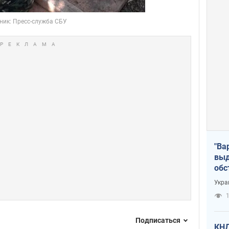
"Ва
выд
обс
дро
Укра
офи
1
Подписаться
КНД