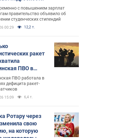
ременно с повышением зарплат
огам правительство объявило об
ении студенческих стипендий
12,2 т.
26 00:29
ько
истических ракет
хватила
инская ПВО в
: в Минобороны
нская ПВО работала в
али цифру
ях дефицита ракет-
ватчиков
6,4 т.
26 15:09
ка Ротару через
изменила свою
ию, на которую