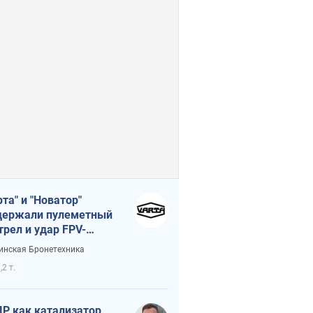
рта" и "Новатор"
ержали пулеметный
трел и удар FPV-
на, сохранив жизнь
инская Бронетехника
церу ВСУ
,2 т.
Р как катализатор