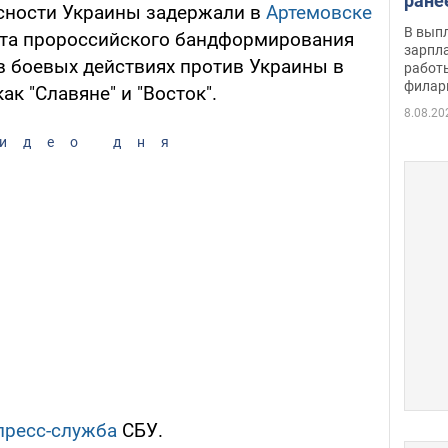
ране
сности Украины задержали в
Артемовске
скол
В вып
та пророссийского бандформирования
певи
зарпла
в боевых действиях против Украины в
работ
филар
ак "Славяне" и "Восток".
8.08.20
идео дня
пресс-служба
СБУ.