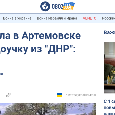
Война в Украине
Война Израиля и Ирана
VENETO
Россий
Важ
ла в Артемовске
оучку из "ДНР":
ти
Читати українською
С 1 
повы
раск