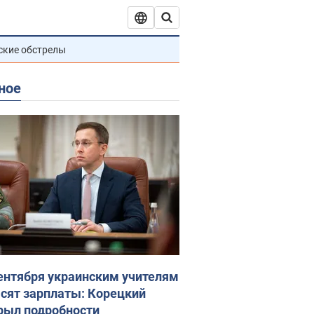
ские обстрелы
ное
сентября украинским учителям
сят зарплаты: Корецкий
рыл подробности