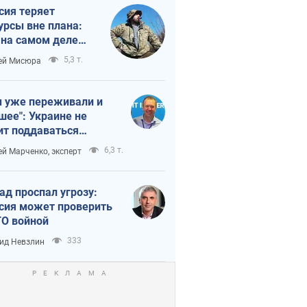
сия теряет
урсы вне плана:
 на самом деле
тует темп войны
5,3 т.
ей Мисюра
 уже переживали и
шее": Украине не
ит поддаваться
аянию из-за
6,3 т.
ей Марченко, эксперт
етного террора
ад проспал угрозу:
сия может проверить
О войной
333
ид Невзлин