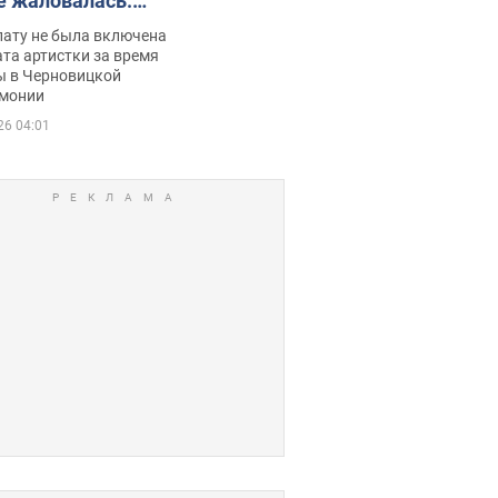
е жаловалась:
ько получала
лату не была включена
ца
та артистки за время
ы в Черновицкой
монии
26 04:01