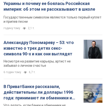
Украины и почему ее боялась Российская
империя: об этом не рассказывают в школе
Государственным символом являются только первый куплет
и припев песни
годину тому
2,1 т.
Александру Пономареву – 53: что
известно о трех детях секс-
символа 90-х и как они выглядят
Несмотря на развитие карьеры, артист не
забывал о личном счастье
6 годин тому
6,7 т.
В ПриватБанке рассказали,
действительны ли доллары 1996
года: принимают ли обменники и
банки такие купюры
Что делать, если банки и обменники не