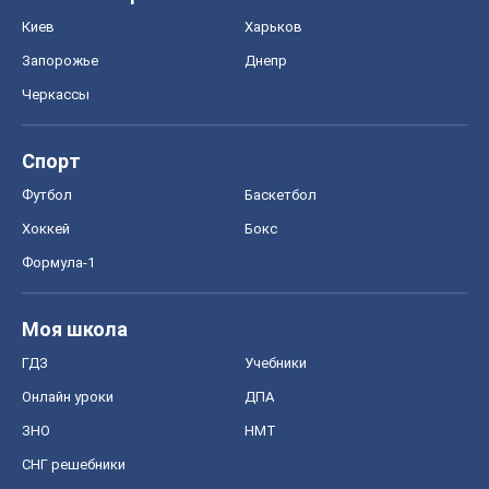
Киев
Харьков
Запорожье
Днепр
Черкассы
Спорт
Футбол
Баскетбол
Хоккей
Бокс
Формула-1
Моя школа
ГДЗ
Учебники
Онлайн уроки
ДПА
ЗНО
НМТ
СНГ решебники