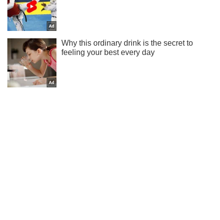
Подпишись на Telegram-канал и посмотри, что будет
дальше!
Подписаться
Подписаться
Криминальные новости
"Постарались" местные власти...
Важное