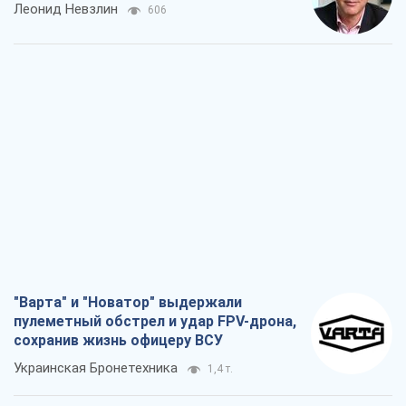
"Варта" и "Новатор" выдержали
пулеметный обстрел и удар FPV-дрона,
сохранив жизнь офицеру ВСУ
Украинская Бронетехника
1,4 т.
КНДР как катализатор войны, или О
новом этапе российско-
северокорейского союза
Алексей Кущ
1,6 т.
Выход в элиту ЧМ и триумф "Сокола":
что происходит в украинском хоккее
Александр Липенко
603
Что ожидает украинцев в 2026-2028