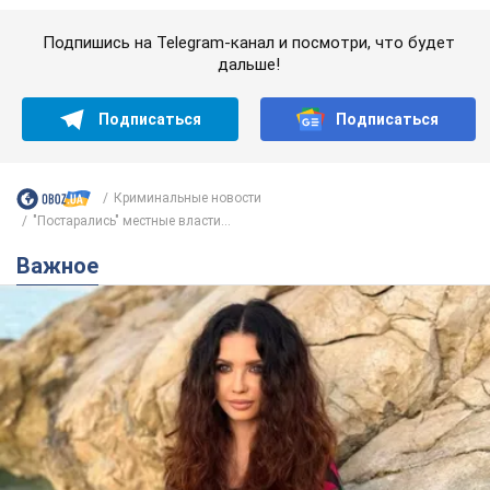
50-летняя Lama раскрыла секреты своей
красоты и ответила на упреки, что сохраняет
молодость, ведь у нее нет детей
По словам певицы, она не делает ничего необычного
2 години тому
3,9 т.
Сколько баллистических ракет
перехватила украинская ПВО в
июле: в Минобороны назвали цифру