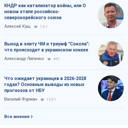
годах? Основные выводы из новых
прогнозов от НБУ
Василий Фурман
13,8 т.
Все мнения
О компании
Команда
Правовая информация
Политика
конфиденциальности
Реклама на сайте
Документы
Редакционная политика
Журналисты OBOZ.UA на месте
событий