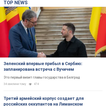
запланирована встреча с Вучичем
Это первый визит главы государства в Белград
34 хвилини тому
474
Третий армейский корпус создает для
российских оккупантов на Лиманском
направлении критический дискомфорт: как это
удалось
Сейчас это перерастает в кризис для всей группировки
3 години тому
40,8 т.
В оккупированной Ялте прогремели мощные
взрывы: поднимается черный дым. Фото и
видео
Город, вероятно, подвергся атаке дронов
6 годин тому
7,6 т.