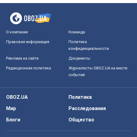
OBOZ.UA
Политика
Мир
Расследования
Блоги
Общество
Регионы Украины
Киев
Харьков
Запорожье
Днепр
Черкассы
Спорт
Футбол
Баскетбол
Хоккей
Бокс
Формула-1