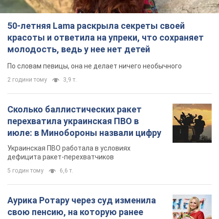
Украинская ПВО работала в условиях
дефицита ракет-перехватчиков
5 годин тому
6,6 т.
Аурика Ротару через суд изменила
свою пенсию, на которую ранее
жаловалась: сколько получала
певица
В выплату не была включена зарплата
артистки за время работы в Черновицкой
филармонии
за 8 годин