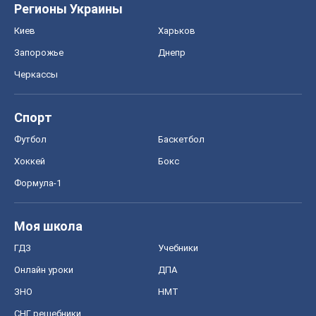
Моя школа
ГДЗ
Учебники
Онлайн уроки
ДПА
ЗНО
НМТ
СНГ решебники
Авто
Тест Драйв
Электромобили
Акции
Сервис
Food Oboz
Рецепты
Напитки
Диеты