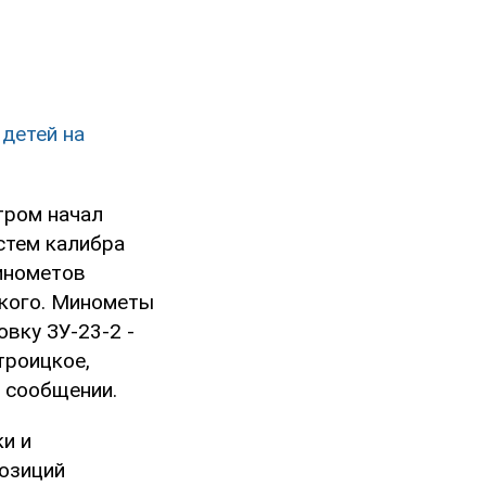
 детей на
тром начал
стем калибра
инометов
цкого. Минометы
вку ЗУ-23-2 -
троицкое,
в сообщении.
и и
позиций