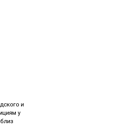
дского и
ициям у
 близ