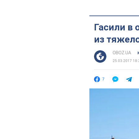
Гасили в 
из тяжел
OBOZ.UA
25.03.2017 18:
7