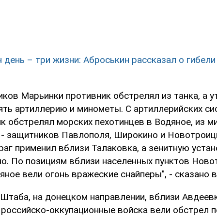
н день – три жизни: Аброськин рассказал о гибели
иков Марьинки противник обстрелял из танка, а у
ять артиллерию и минометы. С артиллерийских си
к обстрелял морских пехотинцев в Водяное, из м
 - защитников Павлополя, Широкино и Новотрои
аг применил вблизи Талаковка, а зенитную устано
о. По позициям вблизи населенных пунктов Ново
ное вели огонь вражеские снайперы", - сказано 
Штаба, на донецком направлении, вблизи Авдеевк
 российско-оккупационные войска вели обстрел 