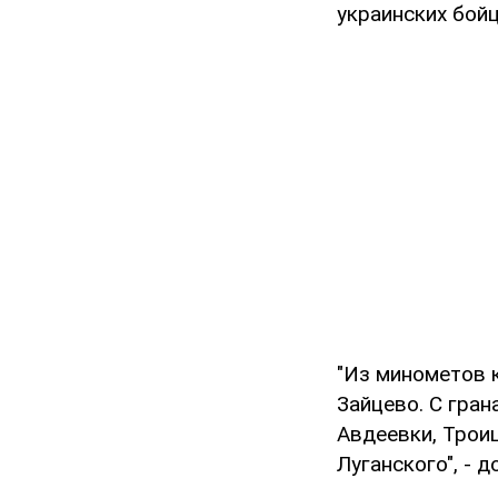
украинских бой
"Из минометов 
Зайцево. С гран
Авдеевки, Троиц
Луганского", - 