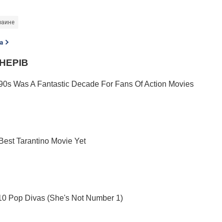
раине
а