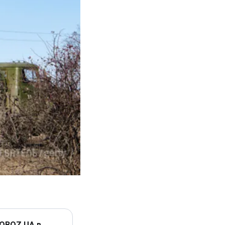
 OBOZ.UA в