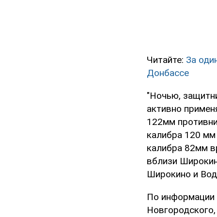
Читайте:
За оди
Донбассе
"Ночью, защитн
активно примен
122мм противни
калибра 120 мм
калибра 82мм вр
вблизи Широкин
Широкино и Водя
По информации 
Новгородского,