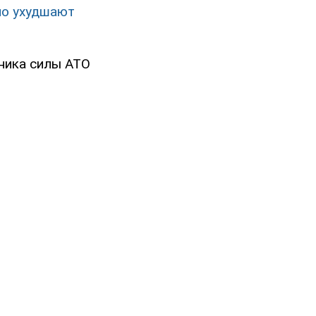
но ухудшают
вника силы АТО