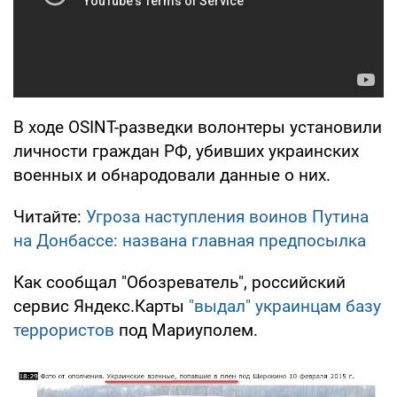
В ходе OSINT-разведки волонтеры установили
личности граждан РФ, убивших украинских
военных и обнародовали данные о них.
Читайте:
Угроза наступления воинов Путина
на Донбассе: названа главная предпосылка
Как сообщал "Обозреватель", российский
сервис Яндекс.Карты
"выдал" украинцам базу
террористов
под Мариуполем.