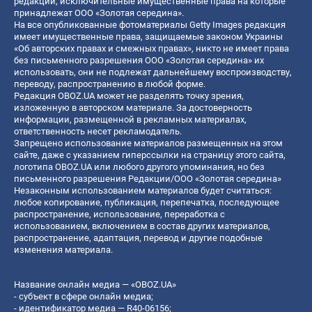
редакции, исключительные имущественные права на которые
принадлежат ООО «Золотая середина».
На все опубликованные фотоматериалы Getty Images редакция
имеет имущественные права, защищаемые законом Украины
«Об авторских правах и смежных правах», никто не имеет права
без письменного разрешения ООО «Золотая середина» их
использовать, они не подлежат дальнейшему воспроизводству,
переводу, распространению в любой форме.
Редакция OBOZ.UA может не разделять точку зрения,
изложенную в авторском материале. За достоверность
информации, размещенной в рекламных материалах,
ответственность несет рекламодатель.
Запрещено использование материалов размещенных на этом
сайте, даже с указанием гиперссылки на страницу этого сайта,
логотипа OBOZ.UA или любого другого упоминания, но без
письменного разрешения Редакции/ООО «Золотая середина»
Незаконным использованием материалов будет считаться:
любое копирование, публикация, перепечатка, последующее
распространение, использование, переработка с
использованием, включением в состав других материалов,
распространение, адаптация, перевод и другие подобные
изменения материала.
Название онлайн медиа — «OBOZ.UA»
- субъект в сфере онлайн медиа;
- идентификатор медиа — R40-06156;