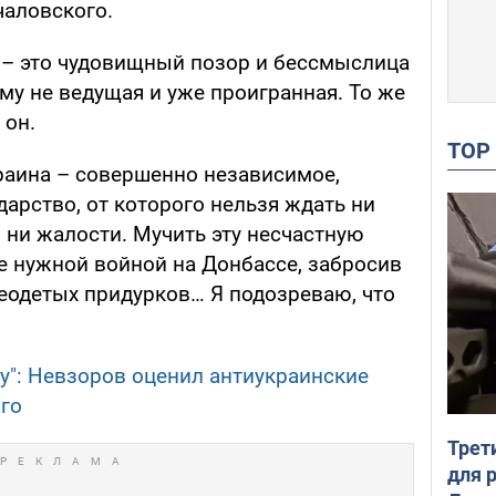
аловского.
а – это чудовищный позор и бессмыслица
ему не ведущая и уже проигранная. То же
 он.
TO
краина – совершенно независимое,
арство, от которого нельзя ждать ни
 ни жалости. Мучить эту несчастную
е нужной войной на Донбассе, забросив
реодетых придурков… Я подозреваю, что
му": Невзоров оценил антиукраинские
го
Трет
для 