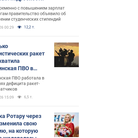
ременно с повышением зарплат
огам правительство объявило об
ении студенческих стипендий
12,2 т.
26 00:29
ько
истических ракет
хватила
инская ПВО в
: в Минобороны
нская ПВО работала в
али цифру
ях дефицита ракет-
ватчиков
6,5 т.
26 15:09
ка Ротару через
изменила свою
ию, на которую