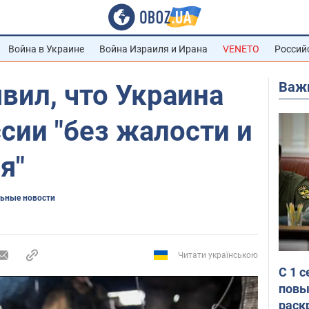
Война в Украине
Война Израиля и Ирана
VENETO
Россий
Важ
вил, что Украина
сии "без жалости и
я"
ьные новости
Читати українською
С 1 
повы
раск