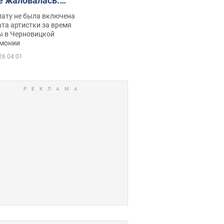
е жаловалась:
ько получала
лату не была включена
ца
та артистки за время
ы в Черновицкой
монии
26 04:01