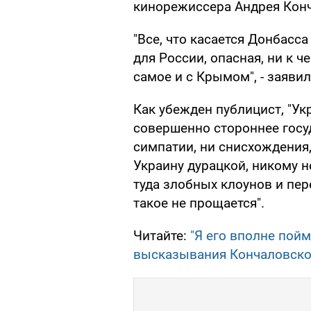
кинорежиссера Андрея Конч
"Все, что касается Донбасс
для России, опасная, ни к ч
самое и с Крымом", - заявил
Как убежден публицист, "У
совершенно стороннее госуд
симпатии, ни снисхождения,
Украину дурацкой, никому н
туда злобных клоунов и пе
такое не прощается".
Читайте:
"Я его вполне пой
высказывания Кончаловско