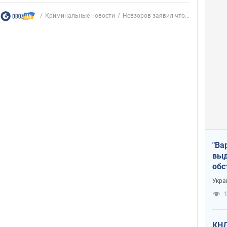
Криминальные новости
Невзоров заявил что...
"Ва
выд
обс
дро
Укра
офи
1
КНД