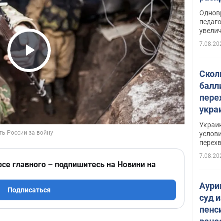
Однов
педаг
увелич
7.08.20
Play Video
Скол
балл
пере
укра
июле
Украи
назв
услови
перех
7.08.20
рсе главного – подпишитесь на Новини на
Аури
Подписаться
суд 
пенс