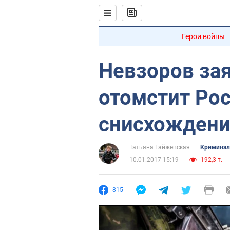
Герои войны
Невзоров зая
отомстит Рос
снисхождени
Татьяна Гайжевская
Криминал
10.01.2017 15:19
192,3 т.
815