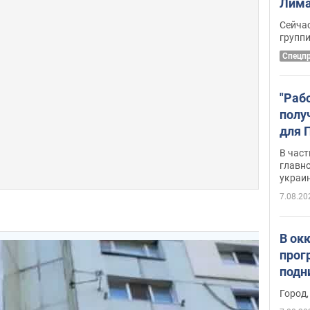
Лима
крит
Сейчас
удал
групп
Спецп
"Раб
полу
для 
докл
В част
новы
главн
украи
7.08.20
В ок
прог
подн
виде
Город,