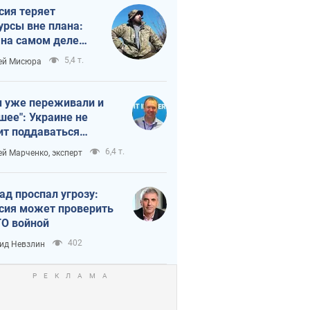
сия теряет
урсы вне плана:
 на самом деле
тует темп войны
5,4 т.
ей Мисюра
 уже переживали и
шее": Украине не
ит поддаваться
аянию из-за
6,4 т.
ей Марченко, эксперт
етного террора
ад проспал угрозу:
сия может проверить
О войной
402
ид Невзлин