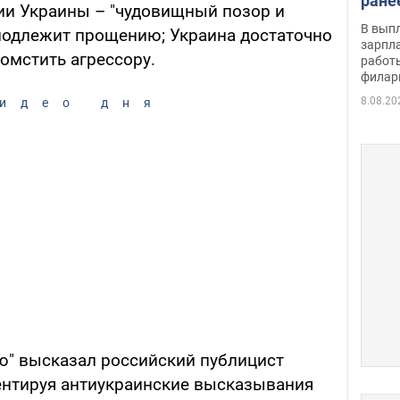
ране
ии Украины – "чудовищный позор и
скол
В вып
подлежит прощению; Украина достаточно
певи
зарпла
томстить агрессору.
работ
филар
8.08.20
идео дня
ю" высказал российский публицист
ентируя антиукраинские высказывания