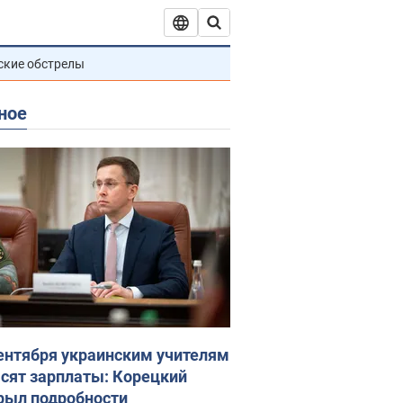
ские обстрелы
ное
сентября украинским учителям
сят зарплаты: Корецкий
рыл подробности