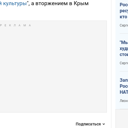
й культуры
", а вторжением в Крым
Рос
рес
кто
дик
Серг
"Мы
худ
сто
отч
Серг
рак
Зап
Рос
НАТ
Леон
Подписаться