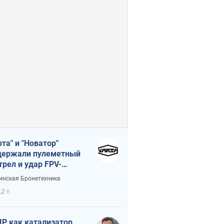
рта" и "Новатор"
ержали пулеметный
трел и удар FPV-
на, сохранив жизнь
инская Бронетехника
церу ВСУ
,2 т.
Р как катализатор