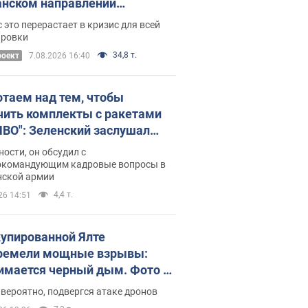
нском направлении
ический дискомфорт: как это
 это перерастает в кризис для всей
ось
ировки
34,8 т.
роект
7.08.2026 16:40
отаем над тем, чтобы
чить комплекты с ракетами
ПВО": Зеленский заслушал
ад Драпатого и объявил о
ности, он обсудил с
х мерах
окомандующим кадровые вопросы в
нской армии
4,4 т.
26 14:51
купированной Ялте
ремели мощные взрывы:
имается черный дым. Фото и
о
 вероятно, подвергся атаке дронов