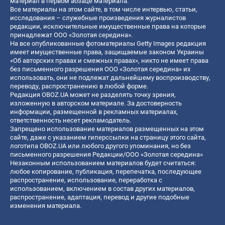
материал в первом абзаце материала.
Все материалы на этом сайте, в том числе интервью, статьи,
исследования – служебные произведения журналистов
редакции, исключительные имущественные права на которые
принадлежат ООО «Золотая середина».
На все опубликованные фотоматериалы Getty Images редакция
имеет имущественные права, защищаемые законом Украины
«Об авторских правах и смежных правах», никто не имеет права
без письменного разрешения ООО «Золотая середина» их
использовать, они не подлежат дальнейшему воспроизводству,
переводу, распространению в любой форме.
Редакция OBOZ.UA может не разделять точку зрения,
изложенную в авторском материале. За достоверность
информации, размещенной в рекламных материалах,
ответственность несет рекламодатель.
Запрещено использование материалов размещенных на этом
сайте, даже с указанием гиперссылки на страницу этого сайта,
логотипа OBOZ.UA или любого другого упоминания, но без
письменного разрешения Редакции/ООО «Золотая середина»
Незаконным использованием материалов будет считаться:
любое копирование, публикация, перепечатка, последующее
распространение, использование, переработка с
использованием, включением в состав других материалов,
распространение, адаптация, перевод и другие подобные
изменения материала.