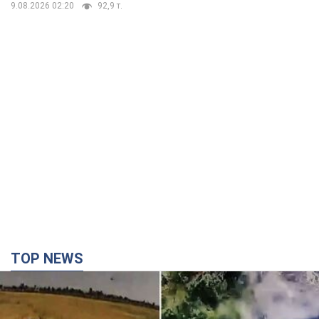
TOP NEWS
"Без техники — без пехоты!" В сети показали
виртуозную работу пилотов FPV. Видео