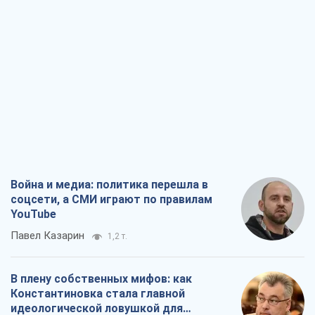
Война и медиа: политика перешла в
соцсети, а СМИ играют по правилам
YouTube
Павел Казарин
1,2 т.
В плену собственных мифов: как
Константиновка стала главной
идеологической ловушкой для
российских оккупантов
Дмитрий Снегирев
3,5 т.
Рекрутинг: обновленный и, похоже,
полезный вражеский опыт, или
Диалектика требовательной трусости
Александр Кирш
2,9 т.