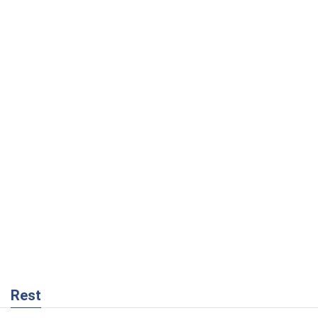
Rest
Мнения
Украинский парадокс, или Почему у
Путина ничего не получилось с
Украиной
Виталий Портников
8,4 т.