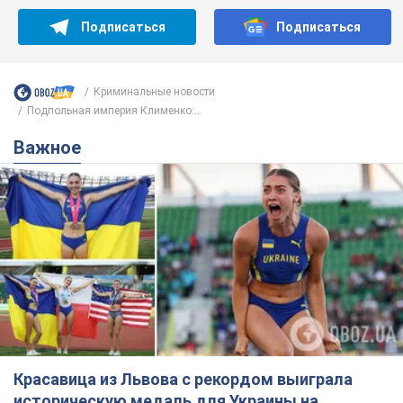
Красавица из Львова с рекордом выиграла
историческую медаль для Украины на
чемпионате мира по легкой атлетике U20.
Видео
Наша соотечественница блестяще выступила в Орегоне
9 часов назад
40,9 т.
Александру Пономареву – 53: что
известно о трех детях секс-
символа 90-х и как они выглядят