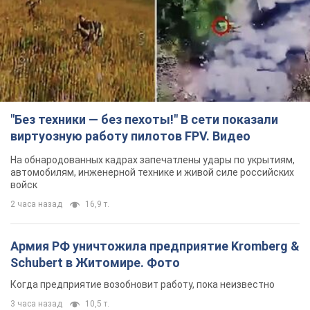
На обнародованных кадрах запечатлены удары по укрытиям,
автомобилям, инженерной технике и живой силе российских
войск
2 часа назад
16,9 т.
Армия РФ уничтожила предприятие Kromberg &
Schubert в Житомире. Фото
Когда предприятие возобновит работу, пока неизвестно
3 часа назад
10,5 т.
Киево-Печерскую лавру закроют 80-метровым
"монстром"? Почему киевские власти
отказались остановить строительство
небоскреба "московского верующего"
Какая реакция Кличко на петицию по отмене строительства
6 часов назад
65,4 т.