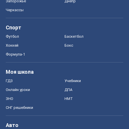
Моя школа
ГДЗ
Учебники
Онлайн уроки
ДПА
ЗНО
НМТ
СНГ решебники
Авто
Тест Драйв
Электромобили
Акции
Сервис
Food Oboz
Рецепты
Напитки
Диеты