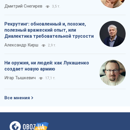
Ни оружия, ни людей: как Лукашенко
создает новую армию
Игар Тышкевич
17,1 т.
Все мнения
О компании
Команда
Правовая информация
Политика
конфиденциальности
Реклама на сайте
Документы
Редакционная политика
Журналисты OBOZ.UA на месте
событий