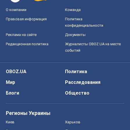
OBOZ.UA
Политика
Мир
Расследования
Блоги
Общество
Регионы Украины
Киев
Харьков
Запорожье
Днепр
Черкассы
Спорт
Футбол
Баскетбол
Хоккей
Бокс
Формула-1