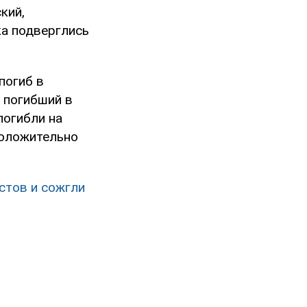
кий,
ка подверглись
погиб в
 погибший в
погибли на
положительно
стов и сожгли