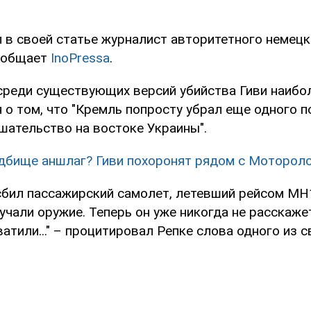
 в своей статье журналист авторитетного немецко
сообщает
InoPressa
.
 среди существующих версий убийства Гиви наибо
 о том, что "Кремль попросту убрал еще одного 
шательство на востоке Украины".
дбище аншлаг? Гиви похоронят рядом с Моторол
 сбил пассажирский самолет, летевший рейсом MH1
чали оружие. Теперь он уже никогда не расскажет
ватили..." – процитировал Репке слова одного из с