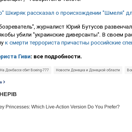
р" Шкиряк рассказал о происхождении "Шмеля" дл
бозреватель", журналист Юрий Бутусов развенча
 якобы убили "украинские диверсанты". В своем р
му
к смерти террориста причастны российские сп
ориста Гиви
: все подробности.
На Донбассе сбит Boeing-777
Новости Донецка и Донецкой области
Во
а