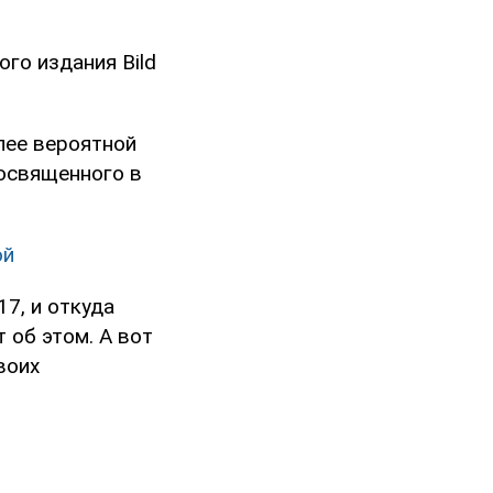
го издания Bild
лее вероятной
посвященного в
ой
7, и откуда
 об этом. А вот
воих