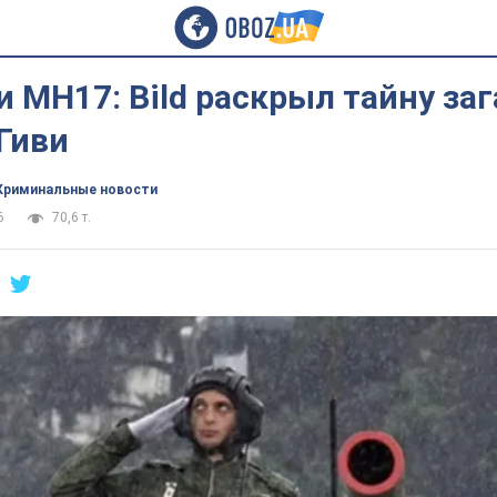
и МН17: Bild раскрыл тайну за
Гиви
Криминальные новости
6
70,6 т.