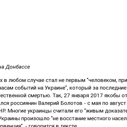
на Донбассе
х в любом случае стал не первым "человеком, пр
асам событий на Украине", который за последни
ественной смертью. Так, 27 января 2017 якобы о
лся россиянин Валерий Болотов - с мая по август
НР. Многие украинцы считали его "живым доказате
Украины произошло "не восстание местного насел
рвенция", - говорится в тексте.