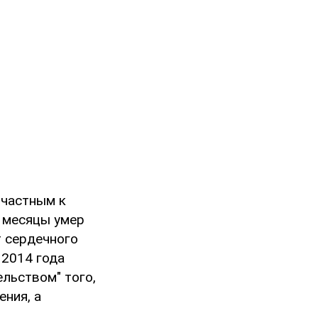
ичастным к
е месяцы умер
т сердечного
 2014 года
льством" того,
ения, а