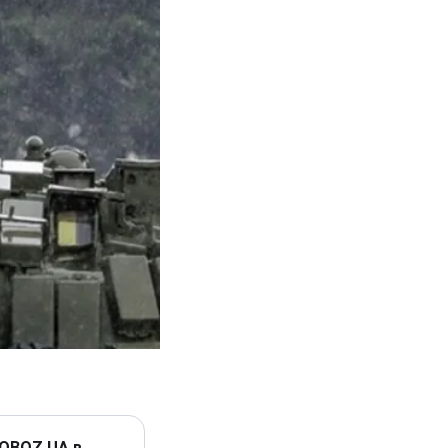
 OBOZ.UA в