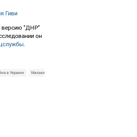
я Гиви
л версию "ДНР"
асследовании он
ецслужбы
.
йна в Украине
Михаил Толстых (Гиви)
Валерий Болотов