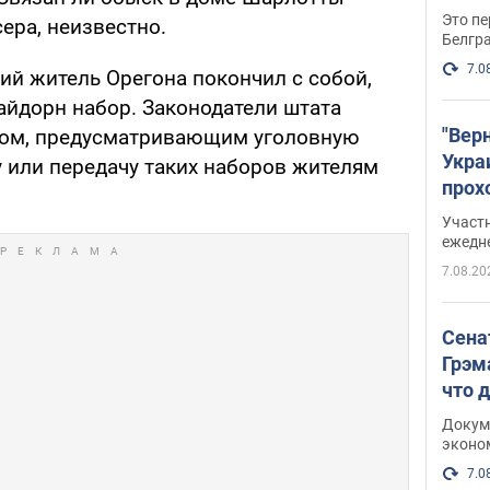
Это пе
ера, неизвестно.
Белгр
7.0
ний житель Орегона покончил с собой,
айдорн набор. Законодатели штата
"Вер
том, предусматривающим уголовную
Укра
у или передачу таких наборов жителям
прох
плак
Участ
ежедн
7.08.20
Сена
Грэм
что 
Докум
эконо
7.0