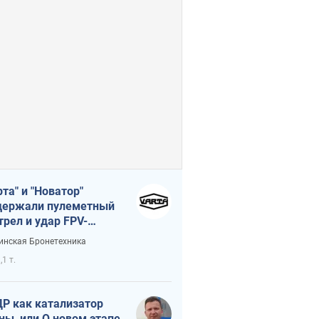
рта" и "Новатор"
ержали пулеметный
трел и удар FPV-
на, сохранив жизнь
инская Бронетехника
церу ВСУ
,1 т.
Р как катализатор
ны, или О новом этапе