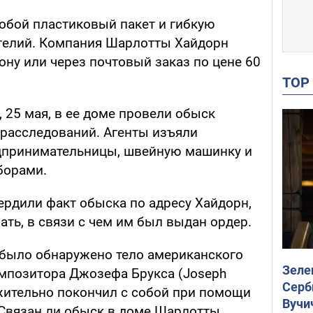
собой пластиковый пакет и гибкую
я гелий. Компания Шарлотты Хайдорн
ну или через почтовый заказ по цене 60
TO
, 25 мая, в ее доме провели обыск
расследований. Агенты изъяли
дпринимательницы, швейную машинку и
борами.
ердили факт обыска по адресу Хайдорн,
ть, в связи с чем им был выдан ордер.
е было обнаружено тело американского
Зеле
омпозитора Джозефа Брукса (Joseph
Серб
жительно покончил с собой при помощи
Вучи
 Связан ли обыск в доме Шарлотты