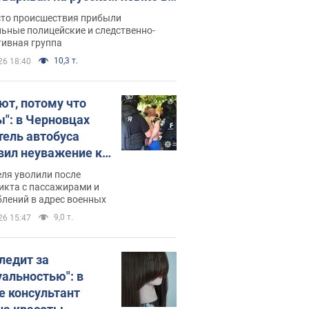
рутке: полиция составила
сто происшествия прибыли
нистративный протокол.
ьные полицейские и следственно-
тивная группа
о
10,3 т.
26 18:40
ют, потому что
ы": в Черновцах
тель автобуса
вил неуважение к
инским военным и
ля уволили после
тился за это.
икта с пассажирами и
лений в адрес военных
о
9,0 т.
26 15:47
следит за
уальностью": в
е консультант