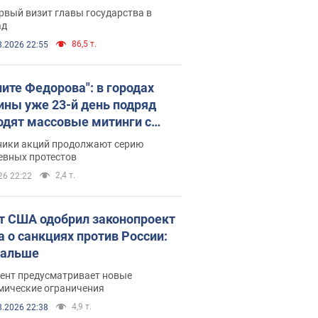
рвый визит главы государства в
ад
86,5 т.
8.2026 22:55
ните Федорова": в городах
ины уже 23-й день подряд
одят массовые митинги с
атами. Фото и видео
ники акций продолжают серию
евных протестов
2,4 т.
26 22:22
т США одобрил законопроект
а о санкциях против России:
дальше
ент предусматривает новые
мические ограничения
4,9 т.
8.2026 22:38