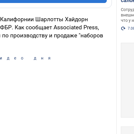
сало
оско
Сотру
посл
внешн
 Калифорнии Шарлотты Хайдорн
что у 
разг
ФБР. Как сообщает Associated Press,
Фото
7.0
 по производству и продаже "наборов
идео дня