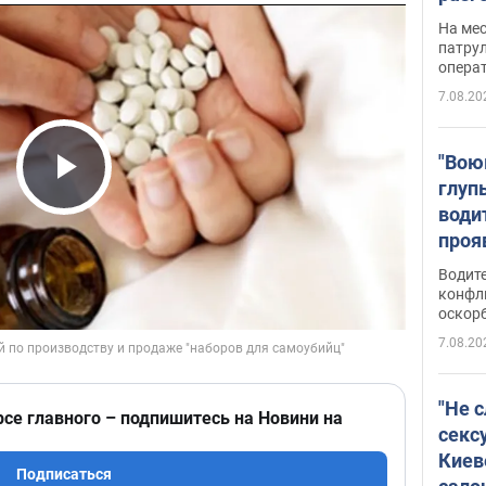
марш
На ме
адми
патрул
опера
Виде
7.08.20
"Вою
глуп
Play Video
води
проя
укра
Водите
попла
конфл
оскорб
Виде
7.08.20
"Не 
рсе главного – подпишитесь на Новини на
секс
Киев
Подписаться