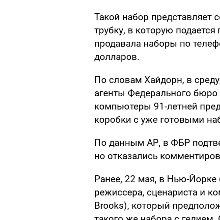
Такой набор представляет 
трубку, в которую подаетс
продавала наборы по телефо
долларов.
По словам Хайдорн, в среду
агенты Федерального бюро 
компьютеры 91-летней пре
коробки с уже готовыми на
По данным АР, в ФБР подтв
но отказались комментирова
Ранее, 22 мая, в Нью-Йорк
режиссера, сценариста и к
Brooks), который предполо
такого же набора с гелием.