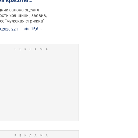
на красоты
рбил женщину
дник салона оценил
е химиотерапии,
ость женщины, заявив,
нее "мужская стрижка"
орелся скандал.
15,6 т.
8.2026 22:11