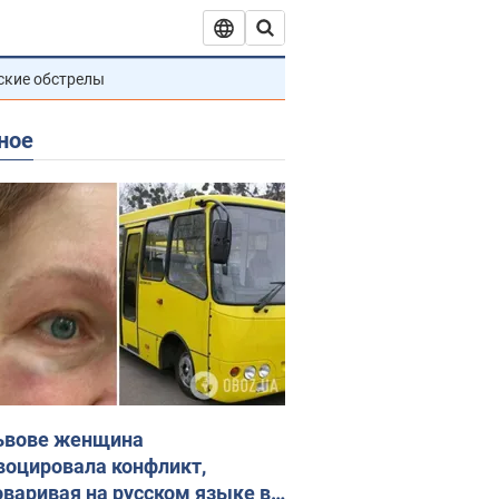
ские обстрелы
ное
ьвове женщина
воцировала конфликт,
оваривая на русском языке в