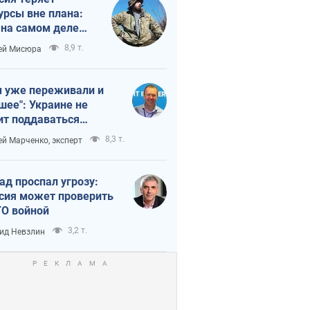
урсы вне плана:
 на самом деле
тует темп войны
8,9 т.
ей Мисюра
 уже переживали и
шее": Украине не
ит поддаваться
аянию из-за
8,3 т.
ей Марченко, эксперт
етного террора
ад проспал угрозу:
сия может проверить
О войной
3,2 т.
ид Невзлин