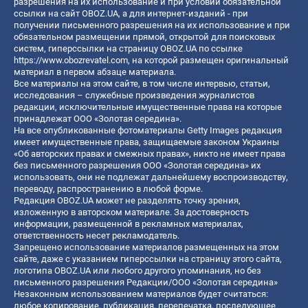
разрешения на их использование и при условии обязательной
ссылки на сайт OBOZ.UA, а для интернет-изданий - при
получении письменного разрешения на их использование и при
обязательном размещении прямой, открытой для поисковых
систем, гиперссылки на страницу OBOZ.UA по ссылке
https://www.obozrevatel.com
, на которой размещен оригинальный
материал в первом абзаце материала.
Все материалы на этом сайте, в том числе интервью, статьи,
исследования – служебные произведения журналистов
редакции, исключительные имущественные права на которые
принадлежат ООО «Золотая середина».
На все опубликованные фотоматериалы Getty Images редакция
имеет имущественные права, защищаемые законом Украины
«Об авторских правах и смежных правах», никто не имеет права
без письменного разрешения ООО «Золотая середина» их
использовать, они не подлежат дальнейшему воспроизводству,
переводу, распространению в любой форме.
Редакция OBOZ.UA может не разделять точку зрения,
изложенную в авторском материале. За достоверность
информации, размещенной в рекламных материалах,
ответственность несет рекламодатель.
Запрещено использование материалов размещенных на этом
сайте, даже с указанием гиперссылки на страницу этого сайта,
логотипа OBOZ.UA или любого другого упоминания, но без
письменного разрешения Редакции/ООО «Золотая середина»
Незаконным использованием материалов будет считаться:
любое копирование, публикация, перепечатка, последующее