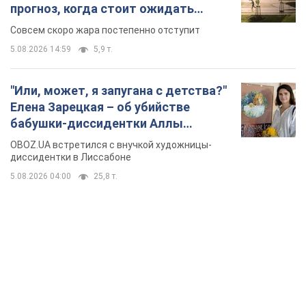
прогноз, когда стоит ожидать
изменения погоды
Совсем скоро жара постепенно отступит
5.08.2026 14:59
5,9 т.
"Или, может, я запугана с детства?"
Елена Зарецкая – об убийстве
бабушки-диссидентки Аллы
Горской, критике сына Стуса и
OBOZ.UA встретился с внучкой художницы-
бегстве в Португалию с пятью
диссидентки в Лиссабоне
детьми
5.08.2026 04:00
25,8 т.