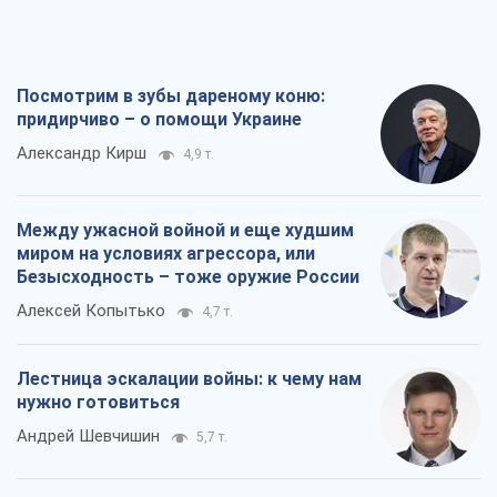
Посмотрим в зубы дареному коню:
придирчиво – о помощи Украине
Александр Кирш
4,9 т.
Между ужасной войной и еще худшим
миром на условиях агрессора, или
Безысходность – тоже оружие России
Алексей Копытько
4,7 т.
Лестница эскалации войны: к чему нам
нужно готовиться
Андрей Шевчишин
5,7 т.