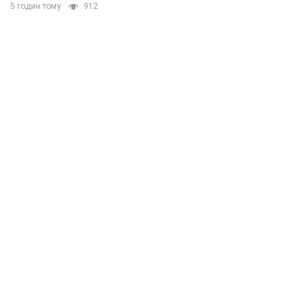
5 годин тому
912