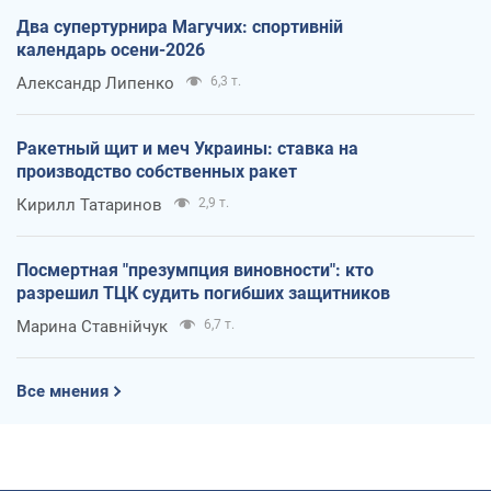
Два супертурнира Магучих: спортивній
календарь осени-2026
Александр Липенко
6,3 т.
Ракетный щит и меч Украины: ставка на
производство собственных ракет
Кирилл Татаринов
2,9 т.
Посмертная "презумпция виновности": кто
разрешил ТЦК судить погибших защитников
Марина Ставнійчук
6,7 т.
Все мнения