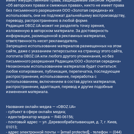
имеет имущественные права, защищаемые законом Украины
«Об авторских правах и смежных правах», никто не имеет права
без письменного разрешения ООО «Золотая середина» их
использовать, они не подлежат дальнейшему воспроизводству,
переводу, распространению в любой форме.
Редакция OBOZ.UA может не разделять точку зрения,
изложенную в авторском материале. За достоверность
информации, размещенной в рекламных материалах,
ответственность несет рекламодатель.
Запрещено использование материалов размещенных на этом
сайте, даже с указанием гиперссылки на страницу этого сайта,
логотипа OBOZ.UA или любого другого упоминания, но без
письменного разрешения Редакции/ООО «Золотая середина»
Незаконным использованием материалов будет считаться:
любое копирование, публикация, перепечатка, последующее
распространение, использование, переработка с
использованием, включением в состав других материалов,
распространение, адаптация, перевод и другие подобные
изменения материала.
Название онлайн медиа — «OBOZ.UA»
- субъект в сфере онлайн медиа;
- идентификатор медиа — R40-06156;
- почтовый адрес — ул. Деревообрабатывающая, д. 7, г. Киев,
01013;
- адрес электронной почты —
[email protected]
; - телефон — (044)