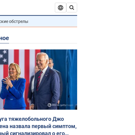
ские обстрелы
ное
уга тяжелобольного Джо
ена назвала первый симптом,
рый сигнализировал о его