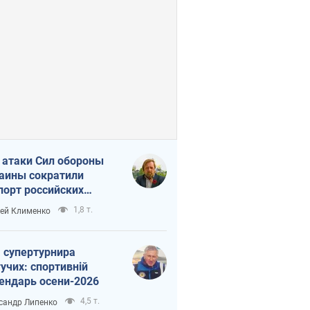
 атаки Сил обороны
аины сократили
порт российских
тепродуктов
1,8 т.
ей Клименко
 супертурнира
учих: спортивній
ендарь осени-2026
4,5 т.
сандр Липенко