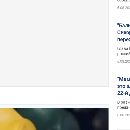
6.08.20
"Бал
Сико
пере
Укра
Глава
росси
6.08.20
"Мам
это 
22-й
масс
В разн
возв
прежн
виде
6.08.20