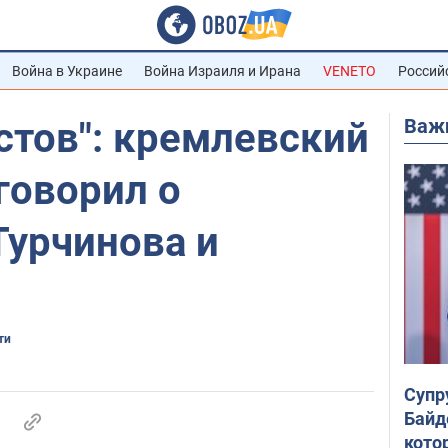
Война в Украине
Война Израиля и Ирана
VENETO
Россий
Важ
стов": кремлевский
говорил о
Турчинова и
ти
Супр
Байд
кото