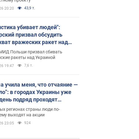
43,9 т.
26 20:20
истика убивает людей":
рский призвал обсудить
хват вражеских ракет над
иной
 МИД Польши призвал сбивать
йские ракеты над Украиной
7,6 т.
26 19:47
а учила меня, что отчаяние —
зло": в городах Украины уже
 день подряд проходят
овые митинги за
ых регионах страны люди по-
ращение Федорова. Фото и
ему выходят на акции
о
924
26 23:05