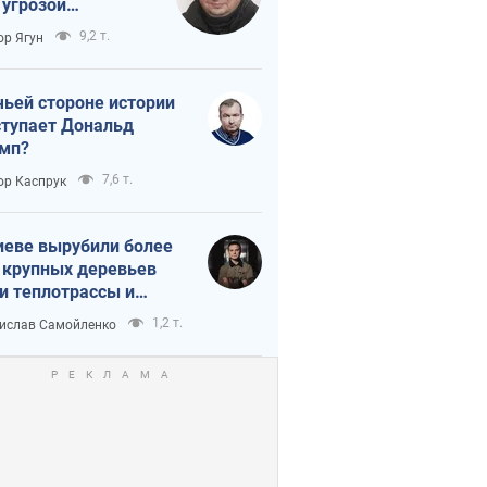
 угрозой
тическая
9,2 т.
ор Ягун
истика
чьей стороне истории
тупает Дональд
мп?
7,6 т.
ор Каспрук
иеве вырубили более
 крупных деревьев
и теплотрассы и
реки Генплану
1,2 т.
ислав Самойленко