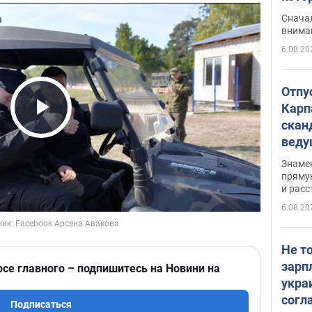
"агр
Сначал
внима
6.08.20
Отпу
Карп
скан
Play Video
вед
несп
Знаме
захе
пряму
и расс
6.08.20
Не т
зарп
рсе главного – подпишитесь на Новини на
укра
согл
Подписаться