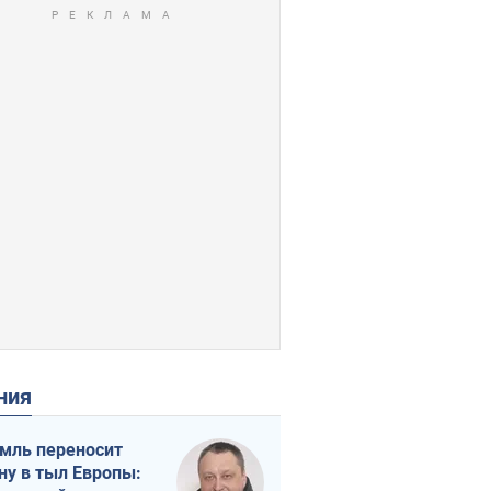
ения
мль переносит
ну в тыл Европы: