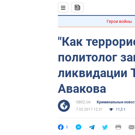
Герои войны
"Как террори
политолог за
ликвидации 
Авакова
OBOZ.UA
Криминальные новос
7.02.2017 12:31
11,3 т.
0