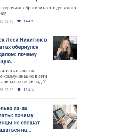
ессивном" раке
а врачи не обратили на это должного
ния
14,4 т.
26 12:46
ск Леси Никитюк в
атах обернулся
далом: почему
ущую
раведливо
нитость вышла на
йтили
ю коммуникацию в сети
тавила все точки над "i"
11,2 т.
26 17:32
олько из-за
латы: почему
инцы не спешат
ашаться на