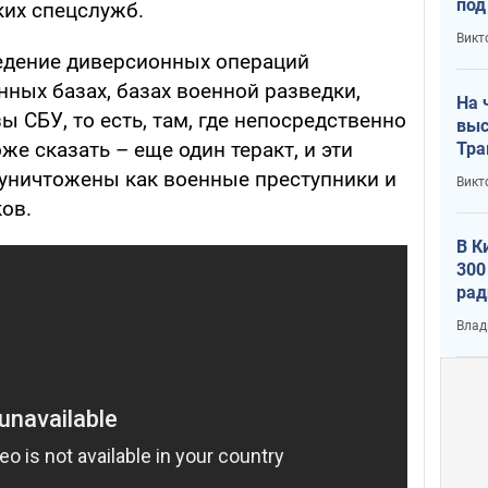
под
ких спецслужб.
кри
Викт
лог
ведение диверсионных операций
нных базах, базах военной разведки,
На 
ы СБУ, то есть, там, где непосредственно
выс
оже сказать – еще один теракт, и эти
Тра
уничтожены как военные преступники и
Викт
ов.
В К
300
рад
воп
Влад