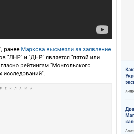
", ранее
Маркова высмеяли за заявление
ов "ЛНР" и "ДНР" является "пятой или
огласно рейтингам "Монгольского
Как
х исследований".
Укр
экс
неф
Андр
Два
Маг
кал
Алек