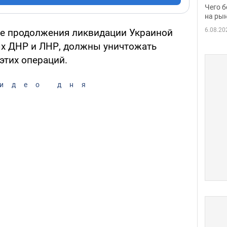
вака
Чего б
на рын
6.08.20
ае продолжения ликвидации Украиной
ых ДНР и ЛНР, должны уничтожать
этих операций.
идео дня