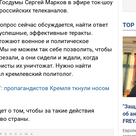
 Госдумы Сергей Марков в эфире ток-шоу
 российских телеканалов.
TO
вопрос сейчас обсуждается, найти ответ
успешные, эффективные теракты.
тожают военное и политическое
 Мы не можем так себе позволить, чтобы
резали, а они сидели и ждали, когда
ристы их уничтожат. Нужно найти
ил кремлевский политолог.
ь": пропагандистов Кремля ткнули носом
"Защ
ет о том, чтобы за такие действия
об а
во страны.
FREY
подд
Европ
совме