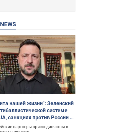
P NEWS
ита нашей жизни": Зеленский
нтибаллистической системе
JA, санкциях против России и
ержке аграриев. Видео
ейские партнеры присоединяются к
стному проекту