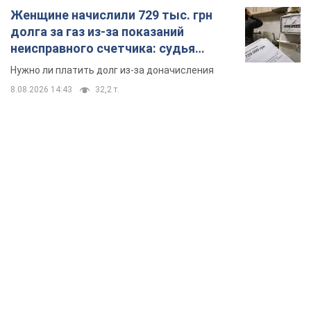
Женщине начислили 729 тыс. грн
долга за газ из-за показаний
неисправного счетчика: судья
вынес неожиданное решение
Нужно ли платить долг из-за доначисления
8.08.2026 14:43
32,2 т.