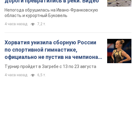
дороги превратились в реки. Видео
Непогода обрушилась на Ивано-Франковскую
область и курортный Буковель
4 часа назад
7,2 т.
Хорватия унизила сборную России
по спортивной гимнастике,
официально не пустив на чемпионат
Европы основных спортсменов
Турнир пройдет в Загребе с 13 по 23 августа
4 часа назад
6,5 т.