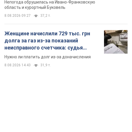
Непогода обрушилась на Ивано-Франковскую
область и курортный Буковель
8.08.2026 09:27
37,2 т.
Женщине начислили 729 тыс. грн
долга за газ из-за показаний
неисправного счетчика: судья
вынес неожиданное решение
Нужно ли платить долг из-за доначисления
8.08.2026 14:43
31,9 т.