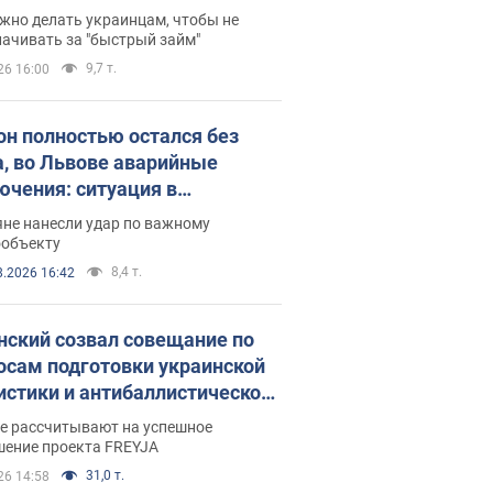
 деньги
жно делать украинцам, чтобы не
ачивать за "быстрый займ"
9,7 т.
26 16:00
он полностью остался без
а, во Львове аварийные
ючения: ситуация в
госистеме 6 августа
яне нанесли удар по важному
ообъекту
8,4 т.
8.2026 16:42
нский созвал совещание по
осам подготовки украинской
истики и антибаллистической
раммы FREYJA: какие
ве рассчитывают на успешное
ния готовятся
шение проекта FREYJA
31,0 т.
26 14:58