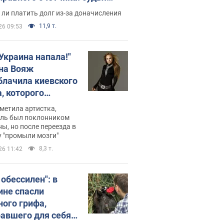
с неожиданное решение
ли платить долг из-за доначисления
11,9 т.
26 09:53
 Украина напала!"
на Вояж
блачила киевского
, которого
омбировали": он
метила артистка,
 русского не знал,
ель был поклонником
ы, но после переезда в
перь хочет
 "промыли мозги"
цида украинцев
8,3 т.
26 11:42
 обессилен": в
ине спасли
ного грифа,
авшего для себя