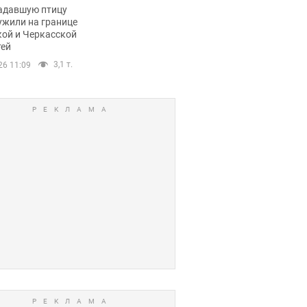
пичный маршрут.
адавшую птицу
ужили на границе
кой и Черкасской
тей
3,1 т.
26 11:09