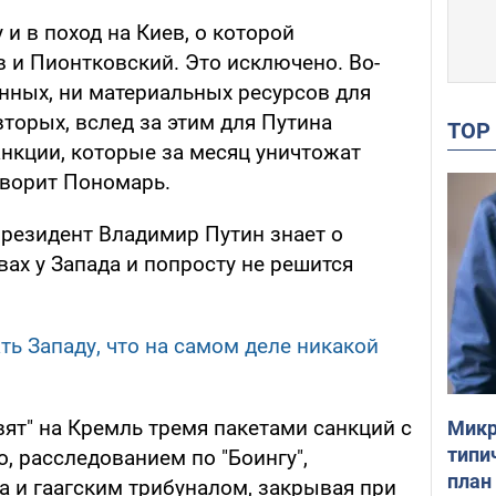
 и в поход на Киев, о которой
и Пионтковский. Это исключено. Во-
енных, ни материальных ресурсов для
торых, вслед за этим для Путина
TO
нкции, которые за месяц уничтожат
оворит Пономарь.
президент Владимир Путин знает о
вах у Запада и попросту не решится
ть Западу, что на самом деле никакой
ят" на Кремль тремя пакетами санкций с
Микр
типи
о, расследованием по "Боингу",
план
 и гаагским трибуналом, закрывая при