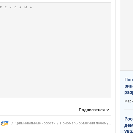
Пос
вин
раз
пог
Мари
Подписаться
Рос
Криминальные новости
Пономарь объяснил почему...
дем
укр