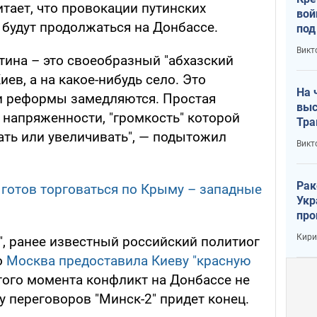
тает, что провокации путинских
вой
 будут продолжаться на Донбассе.
под
кри
Викт
лог
тина – это своеобразный "абхазский
Киев, а на какое-нибудь село. Это
На 
и реформы замедляются. Простая
выс
а напряженности, "громкость" которой
Тра
ть или увеличивать", — подытожил
Викт
Рак
о готов торговаться по Крыму – западные
Укр
про
соб
Кири
", ранее известный российский политиог
о
Москва предоставила Киеву "красную
этого момента конфликт на Донбассе не
у переговоров "Минск-2" придет конец.