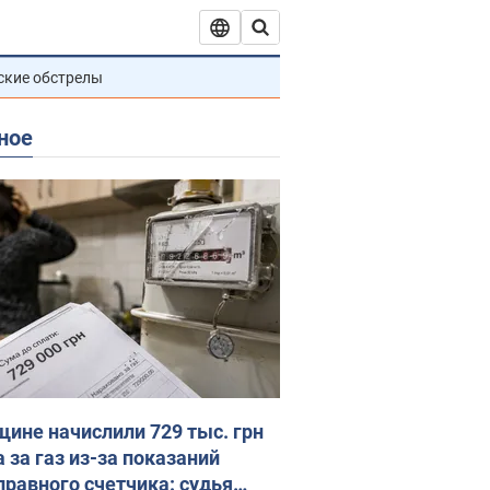
ские обстрелы
ное
ине начислили 729 тыс. грн
 за газ из-за показаний
правного счетчика: судья