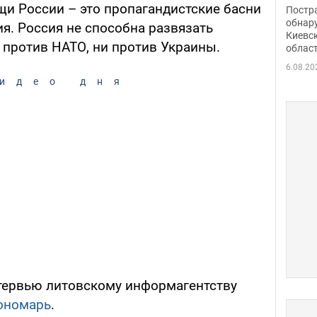
нети
щи России – это пропагандистские басни
Постр
Фото
обнар
я. Россия не способна развязать
Киевс
против НАТО, ни против Украины.
облас
6.08.20
идео дня
тервью литовскому информагентству
ономарь
.