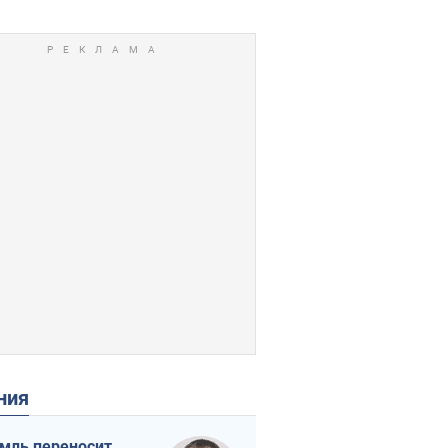
ения
мль переносит