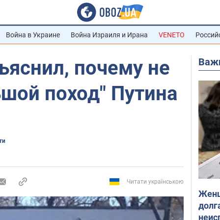
Война в Украине
Война Израиля и Ирана
VENETO
Россий
Важ
ъяснил, почему не
ьшой поход" Путина
ти
Читати українською
Женщ
долга
неис