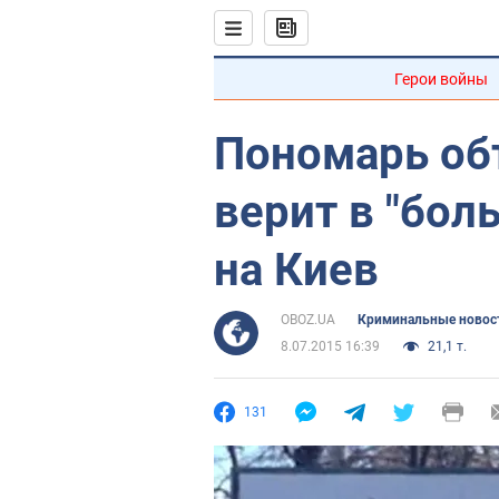
Герои войны
Пономарь об
верит в "бол
на Киев
OBOZ.UA
Криминальные новос
8.07.2015 16:39
21,1 т.
131