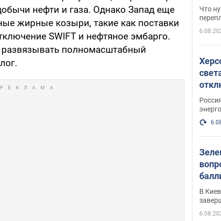
свои
добычи нефти и газа. Однако Запад еще
Что ну
перепл
ные жирные козыри, такие как поставки
6.08.20
отключение SWIFT и нефтяное эмбарго.
ся развязывать полномасштабный
Херс
лог.
свет
откл
энер
Росси
энерг
6.0
Зеле
вопр
балл
прог
В Кие
реше
завер
6.08.20