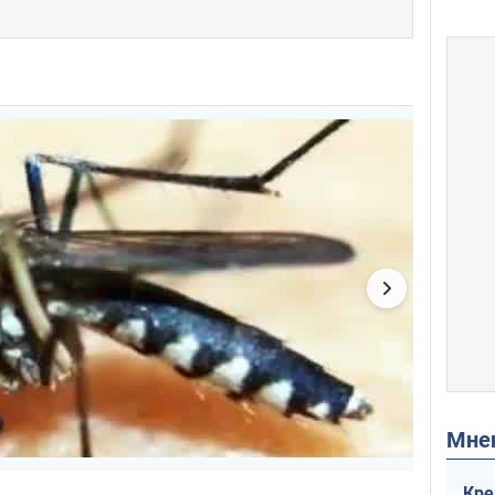
Мн
Кре