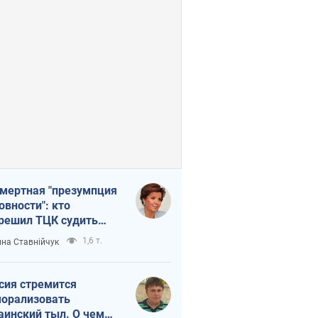
мертная "презумпция
овности": кто
решил ТЦК судить
ибших защитников
1,6 т.
на Ставнійчук
сия стремится
орализовать
аинский тыл. О чем