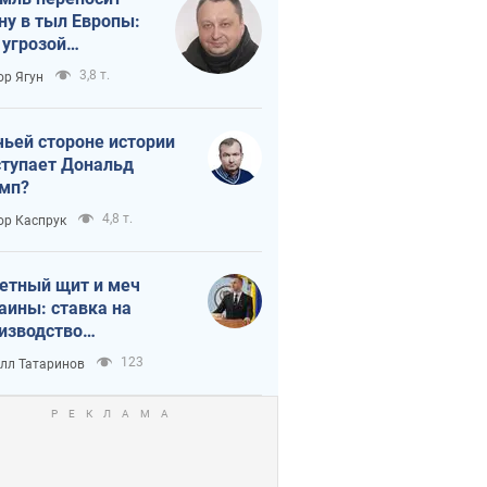
ну в тыл Европы:
 угрозой
тическая
3,8 т.
ор Ягун
истика
чьей стороне истории
тупает Дональд
мп?
4,8 т.
ор Каспрук
етный щит и меч
аины: ставка на
изводство
ственных ракет
123
лл Татаринов