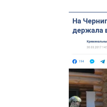
На Черни
держала 
Криминальны
30.03.2017 14:
194