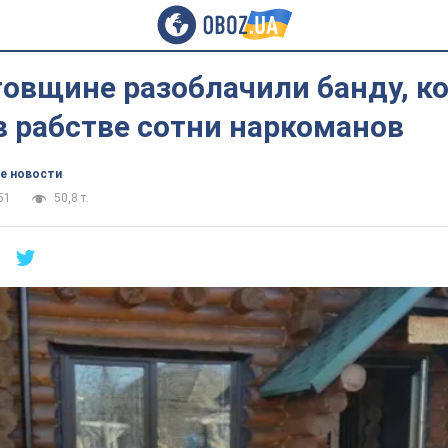
говщине разоблачили банду, к
в рабстве сотни наркоманов
е новости
51
50,8 т.