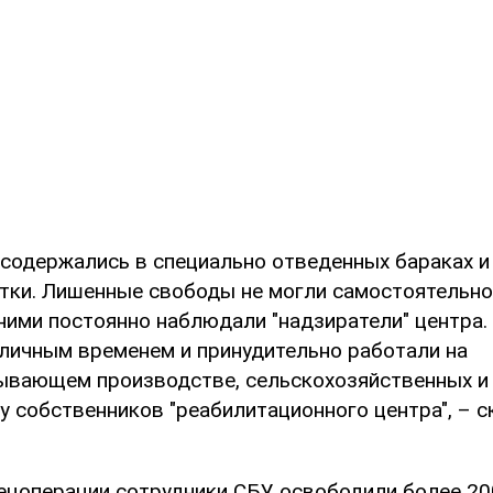
 содержались в специально отведенных бараках и 
тки. Лишенные свободы не могли самостоятельно
ними постоянно наблюдали "надзиратели" центра.
личным временем и принудительно работали на
вающем производстве, сельскохозяйственных и
у собственников "реабилитационного центра", – с
пецоперации сотрудники СБУ освободили более 20