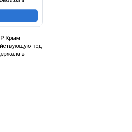
 OBOZ.UA в
АР Крым
действующую под
держала в