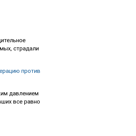
дительное
омых, страдали
перацию против
ким давлением
евших все равно