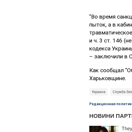
"Во время санк
пыток, а в каби
травматическое 
и ч. 3 ст. 146 
кодекса Украин
– заключили в С
Как сообщал "О
Харьковщине.
Украина
Служба без
Редакционная политик