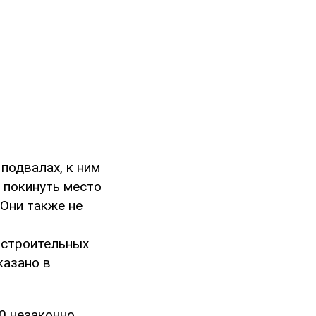
подвалах, к ним
 покинуть место
 Они также не
 строительных
казано в
0 незаконно