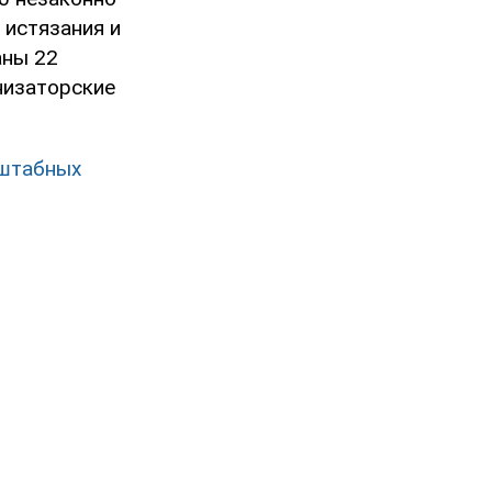
 истязания и
аны 22
низаторские
сштабных