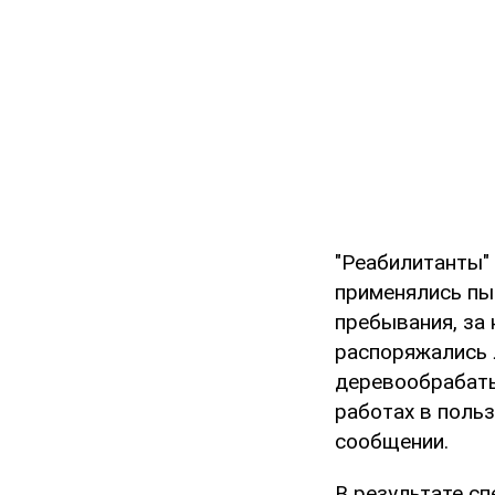
"Реабилитанты"
применялись пы
пребывания, за 
распоряжались 
деревообрабаты
работах в польз
сообщении.
В результате с