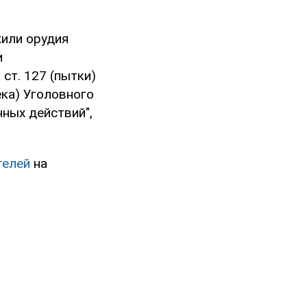
или орудия
и
ст. 127 (пытки)
ека) Уголовного
ных действий",
телей
на