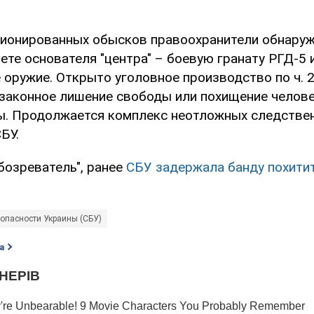
ционированных обысков правоохранители обнаруж
нете основателя "центра" – боевую гранату РГД-5 
оружие. Открыто уголовное производство по ч. 2 
(незаконное лишение свободы или похищение челов
ы. Продолжается комплекс неотложных следствен
БУ.
бозреватель", ранее
СБУ задержала банду похити
опасности Украины (СБУ)
а