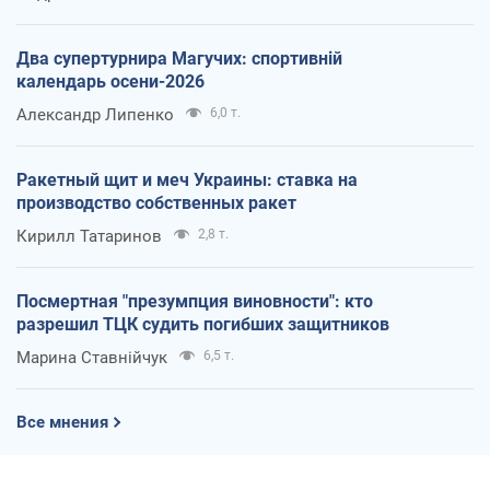
Два супертурнира Магучих: спортивній
календарь осени-2026
Александр Липенко
6,0 т.
Ракетный щит и меч Украины: ставка на
производство собственных ракет
Кирилл Татаринов
2,8 т.
Посмертная "презумпция виновности": кто
разрешил ТЦК судить погибших защитников
Марина Ставнійчук
6,5 т.
Все мнения