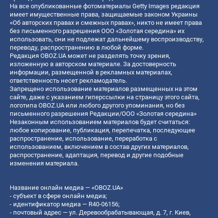
На все опубликованные фотоматериалы Getty Images редакция
имеет имущественные права, защищаемые законом Украины
«Об авторских правах и смежных правах», никто не имеет права
без письменного разрешения ООО «Золотая середина» их
использовать, они не подлежат дальнейшему воспроизводству,
переводу, распространению в любой форме.
Редакция OBOZ.UA может не разделять точку зрения,
изложенную в авторском материале. За достоверность
информации, размещенной в рекламных материалах,
ответственность несет рекламодатель.
Запрещено использование материалов размещенных на этом
сайте, даже с указанием гиперссылки на страницу этого сайта,
логотипа OBOZ.UA или любого другого упоминания, но без
письменного разрешения Редакции/ООО «Золотая середина»
Незаконным использованием материалов будет считаться:
любое копирование, публикация, перепечатка, последующее
распространение, использование, переработка с
использованием, включением в состав других материалов,
распространение, адаптация, перевод и другие подобные
изменения материала.
Название онлайн медиа — «OBOZ.UA»
- субъект в сфере онлайн медиа;
- идентификатор медиа — R40-06156;
- почтовый адрес — ул. Деревообрабатывающая, д. 7, г. Киев,