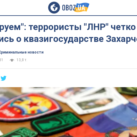
руем": террористы "ЛНР" четко
сь о квазигосударстве Захарч
Криминальные новости
31
13,8 т.