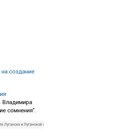
 на создание
ния
ов Владимира
е сомнения".
ти Луганска и Луганской области
Война в Украине
ЛНР
Новости ДН