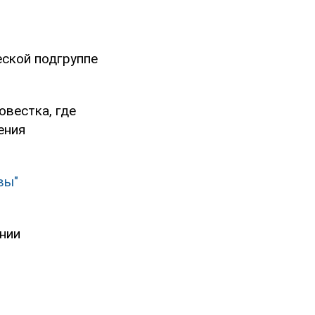
еской подгруппе
овестка, где
ения
вы"
нии