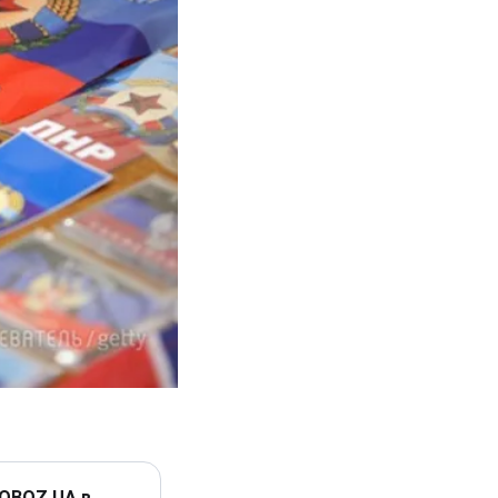
 OBOZ.UA в