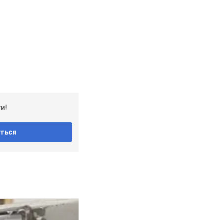
и!
ться