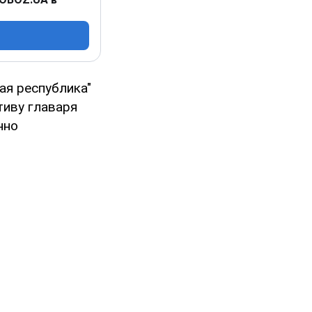
ая республика"
тиву главаря
нно