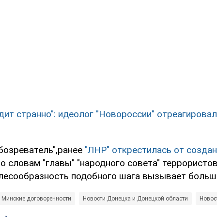
дит странно": идеолог "Новороссии" отреагировал
бозреватель",ранее
"ЛНР" открестилась от созда
По словам "главы" "народного совета" террорист
елесообразность подобного шага вызывает больши
Минские договоренности
Новости Донецка и Донецкой области
Новос