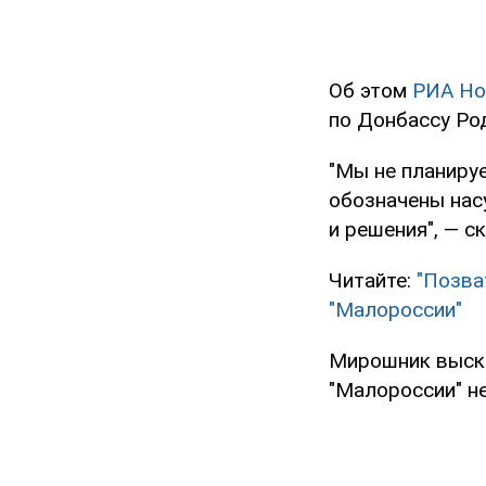
Об этом
РИА Но
по Донбассу Ро
"Мы не планируе
обозначены нас
и решения", — ск
Читайте:
"Позва
"Малороссии"
Мирошник выска
"Малороссии" не