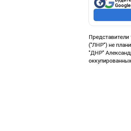
Google
Представители 
("ЛНР") не план
"ДНР" Александ
оккупированных