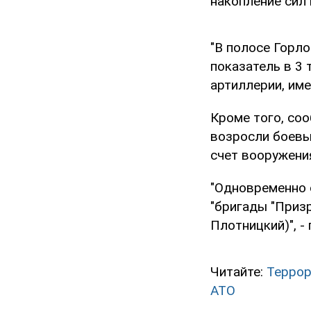
накопление сил
"В полосе Горл
показатель в 3 
артиллерии, име
Кроме того, соо
возросли боевы
счет вооружения
"Одновременно 
"бригады "Приз
Плотницкий)", -
Читайте:
Террор
АТО