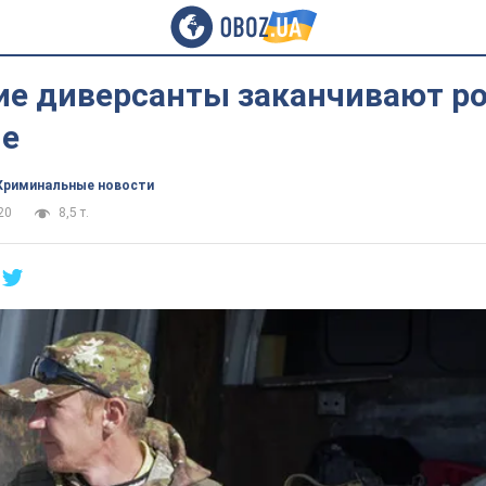
ие диверсанты заканчивают р
е
Криминальные новости
20
8,5 т.