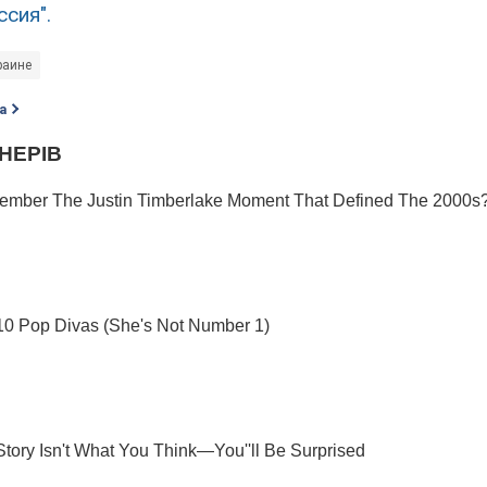
сия".
раине
а