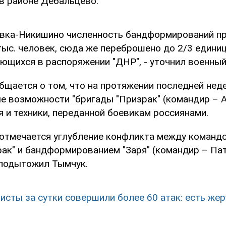
 в районе Дебальцево.
овка-Никишино численность бандформирований п
тыс. человек, сюда же переброшено до 2/3 единиц
ющихся в распоряжении "ДНР", - уточнил военный
бщается о том, что на протяжении последней нед
е возможности "бригады "Призрак" (командир – А
 и техники, переданной боевикам россиянами.
отмечается углубление конфликта между команд
рак" и бандформированием "Заря" (командир – Пат
 подытожил Тымчук.
исты за сутки совершили более 60 атак: есть же