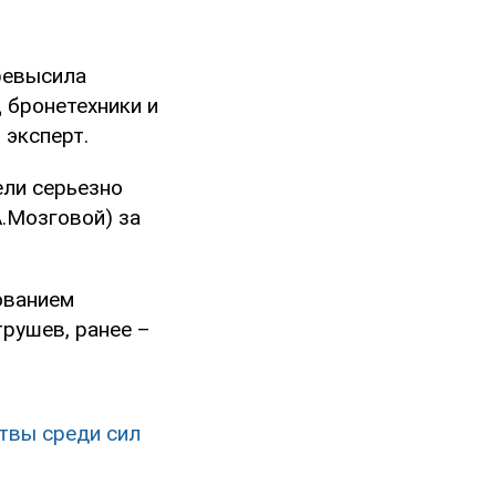
ревысила
 бронетехники и
 эксперт.
ели серьезно
.Мозговой) за
ованием
рушев, ранее –
ртвы среди сил