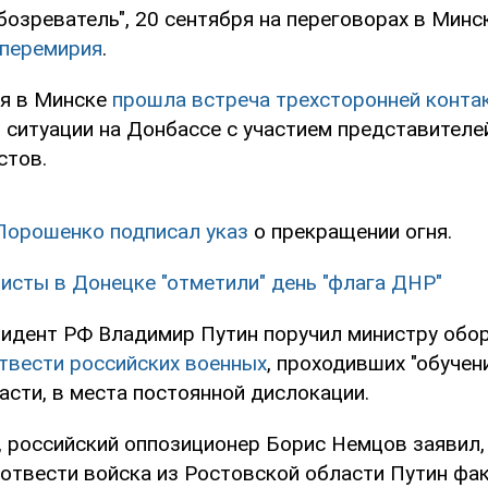
бозреватель", 20 сентября на переговорах в Мин
 перемирия
.
ря в Минске
прошла встреча трехсторонней конта
 ситуации на Донбассе с участием представителе
стов.
Порошенко подписал указ
о прекращении огня.
исты в Донецке "отметили" день "флага ДНР"
зидент РФ Владимир Путин поручил министру обо
твести российских военных
, проходивших "обучен
асти, в места постоянной дислокации.
, российский оппозиционер Борис Немцов заявил,
отвести войска из Ростовской области Путин фа