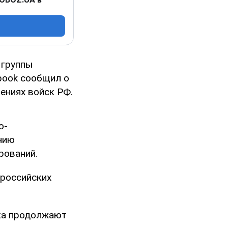
 группы
book сообщил о
ениях войск РФ.
о-
нию
рований.
 российских
ска продолжают