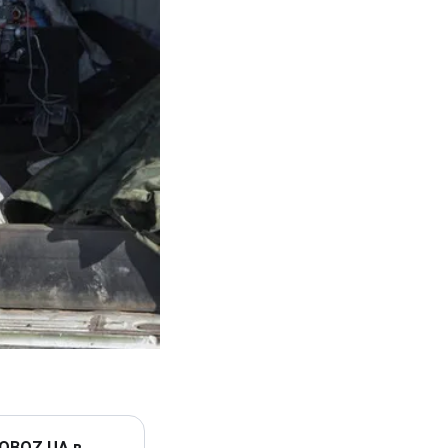
 OBOZ.UA в