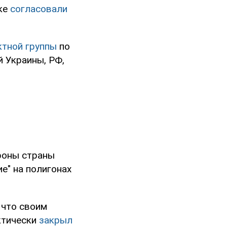
ске
согласовали
ктной группы
по
й Украины, РФ,
роны страны
ие" на полигонах
 что своим
ктически
закрыл