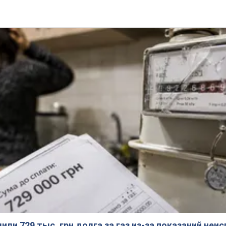
ли 729 тыс. грн долга за газ из-за показаний неи