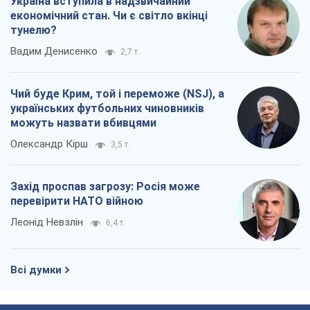
Україна вступила в надзвичайний
економічний стан. Чи є світло вкінці
тунелю?
Вадим Денисенко
2,7 т.
Чий буде Крим, той і переможе (NSJ), а
українських футбольних чиновників
можуть назвати вбивцями
Олександр Кірш
3,5 т.
Захід проспав загрозу: Росія може
перевірити НАТО війною
Леонід Невзлін
6,4 т.
Всі думки