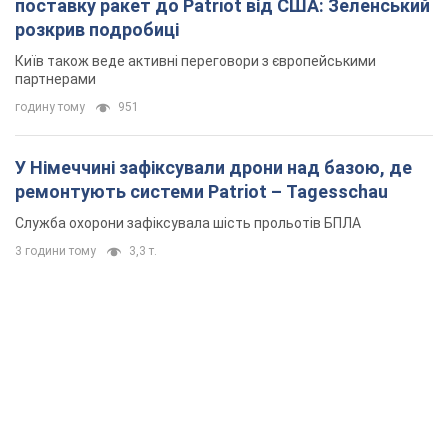
поставку ракет до Patriot від США: Зеленський
розкрив подробиці
Київ також веде активні переговори з європейськими
партнерами
годину тому
951
У Німеччині зафіксували дрони над базою, де
ремонтують системи Patriot – Tagesschau
Служба охорони зафіксувала шість прольотів БПЛА
3 години тому
3,3 т.