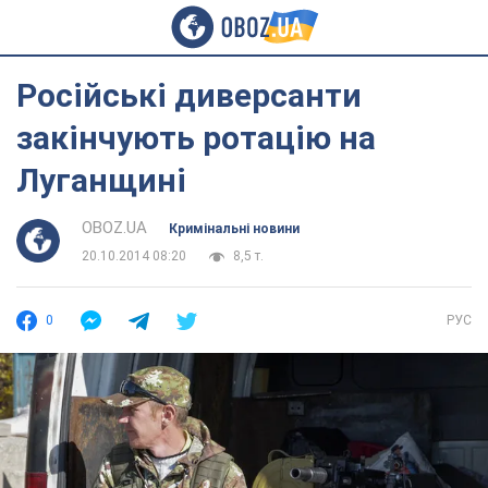
Російські диверсанти
закінчують ротацію на
Луганщині
OBOZ.UA
Кримінальні новини
20.10.2014 08:20
8,5 т.
0
РУС