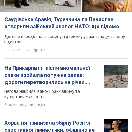
Саудівська Аравія, Туреччина та Пакистан
створили азійський аналог НАТО: що відомо
Договір передбачає взаємну підтримку у разі нападу на одну
з держав
8.08.2026 00:22
4,7 т.
На Прикарпатті після аномальної
спеки пройшла потужна злива:
дороги перетворились на річки.
Відео
Негода накрила Івано-Франківщину та
курортний Буковель
6 годин тому
10,6 т.
Хорватія принизила збірну Росії зі
спортивної гімнастики, офіційно не