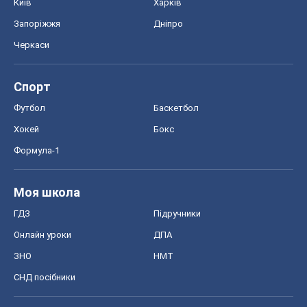
Київ
Харків
Запоріжжя
Дніпро
Черкаси
Спорт
Футбол
Баскетбол
Хокей
Бокс
Формула-1
Моя школа
ГДЗ
Підручники
Онлайн уроки
ДПА
ЗНО
НМТ
СНД посібники