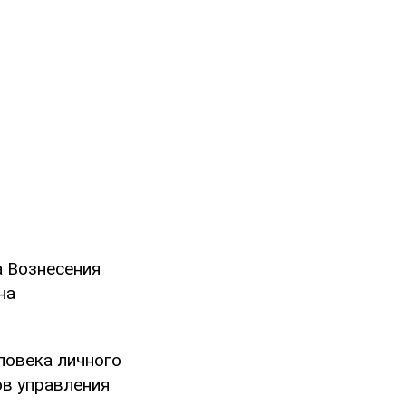
а Вознесения
на
ловека личного
ов управления