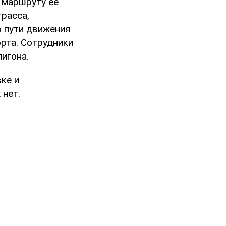
 маршруту ее
расса,
 пути движения
рта. Сотрудники
игона.
ке и
нет.