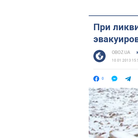
При ликв
эвакуиро
OBOZ.UA
10.01.2013 15:
0