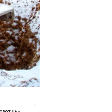
 OBOZ.UA в