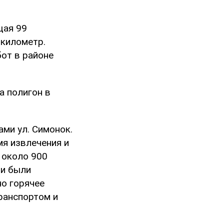
щая 99
 километр.
от в районе
а полигон в
ми ул. Симонок.
мя извлечения и
 около 900
ни были
но горячее
ранспортом и