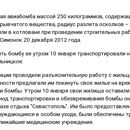
ная авиабомба массой 250 килограммов, содержа
рывчатого вещества, радиус разлета осколков –
ли в котловане при проведении строительных раб
 Симонок 20 декабря 2012 года.
ть бомбу ее утром 10 января транспортировали н
льницкое.
иции проводили разъяснительную работу с жильца
ности предлагали им покинуть свое жилье на вре
и бомбы. Утром 10 января свои жилища оставили
риод транспортировки и обезвреживания бомбы о
азе отдыха "Севастополь". Им было предоставле
 нуждающиеся в особом уходе, были обеспечены т
лижайшие медицинские учреждения.