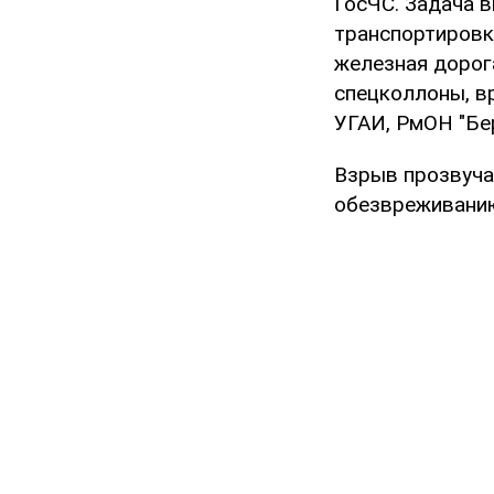
ГосЧС. Задача 
транспортировк
железная дорог
спецколлоны, в
УГАИ, РмОН "Бе
Взрыв прозвучал
обезвреживанию