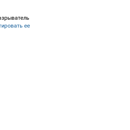
 взрыватель
тировать ее