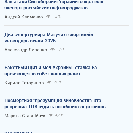
Как атаки Сил обороны Украины сократили
экспорт российских нефтепродуктов
Андрей Клименко
1,3 т.
Два супертурнира Магучих: спортивній
календарь осени-2026
Александр Липенко
1,5 т.
Ракетный щит и меч Украины: ставка на
производство собственных ракет
Кирилл Татаринов
2,0 т.
Посмертная "презумпция виновности": кто
разрешил ТЦК судить погибших защитников
Марина Ставнійчук
4,7 т.