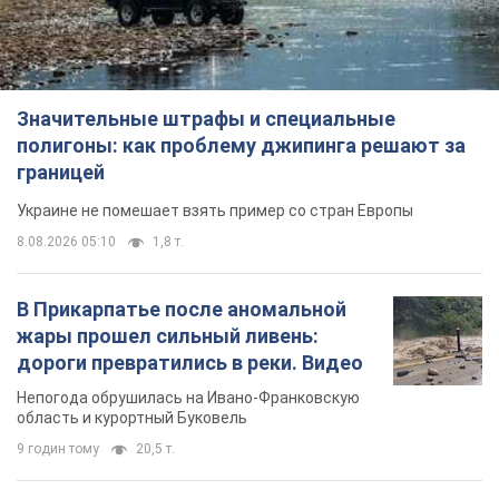
8.08.2026 05:10
1,8 т.
В Прикарпатье после аномальной
жары прошел сильный ливень:
дороги превратились в реки. Видео
Непогода обрушилась на Ивано-Франковскую
область и курортный Буковель
9 годин тому
20,5 т.
Женщине начислили 729 тыс. грн
долга за газ из-за показаний
неисправного счетчика: судья
вынес неожиданное решение
Нужно ли платить долг из-за доначисления
4 години тому
30,4 т.