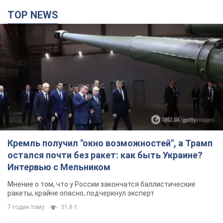
Кремль получил "окно возможностей", а Трамп
остался почти без ракет: как быть Украине?
Интервью с Мельником
Мнение о том, что у России закончатся баллистические
ракеты, крайне опасно, подчеркнул эксперт
7 годин тому
31,6 т.
Украина заключила соглашения о ежемесячной
поставке ракет для системы Patriot из США:
Зеленский раскрыл подробности
Киев также ведет активные переговоры с европейскими
партнерами
5 годин тому
31,6 т.