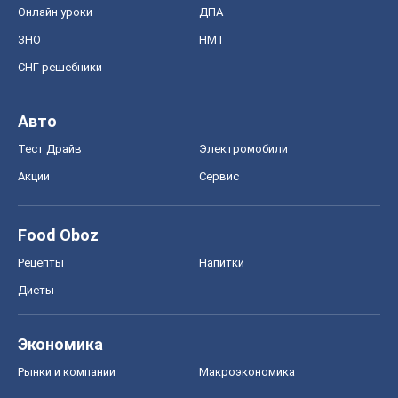
Food Oboz
Рецепты
Напитки
Диеты
Экономика
Рынки и компании
Mакроэкономика
MedOboz
Новости медицины
MAMACLUB
Шоу
Афиша
Сплетни
Красота
Мода