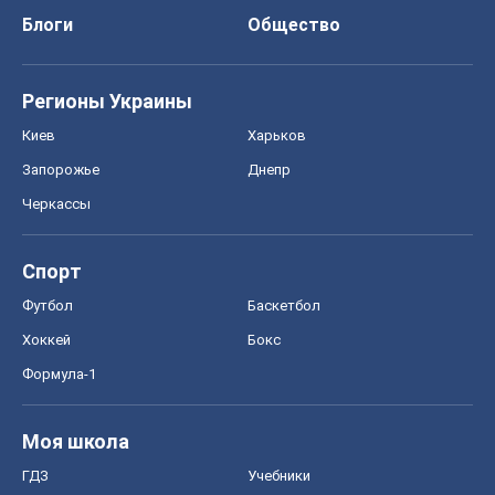
Спорт
Футбол
Баскетбол
Хоккей
Бокс
Формула-1
Моя школа
ГДЗ
Учебники
Онлайн уроки
ДПА
ЗНО
НМТ
СНГ решебники
Авто
Тест Драйв
Электромобили
Акции
Сервис