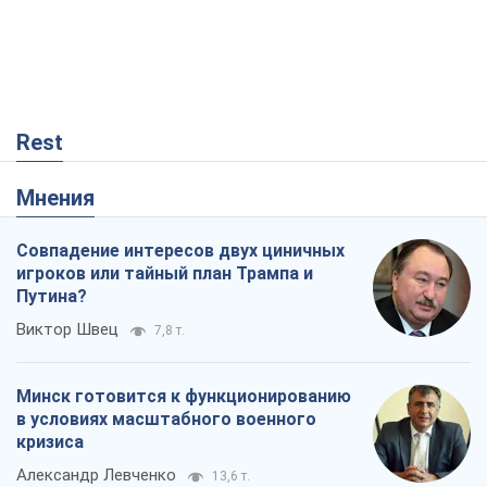
Совпадение интересов двух циничных
игроков или тайный план Трампа и
Путина?
Виктор Швец
7,8 т.
Минск готовится к функционированию
в условиях масштабного военного
кризиса
Александр Левченко
13,6 т.
Ни оружия, ни людей: как Лукашенко
создает новую армию
Игар Тышкевич
10,8 т.