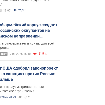
ад
26,3 т.
26 19:07
ий армейский корпус создает
российских оккупантов на
нском направлении
ический дискомфорт: как это
 это перерастает в кризис для всей
ось
ировки
51,5 т.
роект
7.08.2026 16:40
т США одобрил законопроект
а о санкциях против России:
дальше
ент предусматривает новые
мические ограничения
2,5 т.
8.2026 20:29