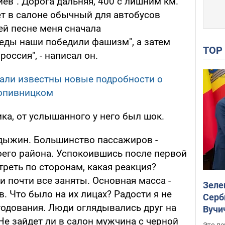
иев". Дорога дальняя, 400 с лишним км.
ет в салоне обычный для автобусов
ей песне меня сначала
еды наши победили фашизм", а затем
TO
оссия", - написал он.
тали известны новые подробности о
ропивницком
а, от услышанного у него был шок.
адыжин. Большинство пассажиров -
его района. Успокоившись после первой
реть по сторонам, какая реакция?
и почти все заняты. Основная масса -
Зеле
. Что было на их лицах? Радости я не
Серб
егодования. Люди оглядывались друг на
Вучи
 Не зайдет ли в салон мужчина с черной
Это пе