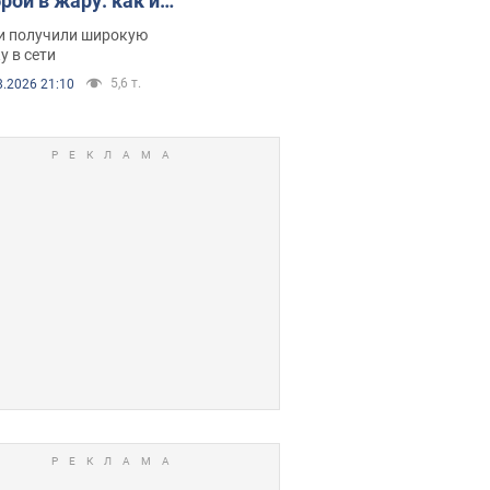
рой в жару: как их
зали. Видео
и получили широкую
у в сети
5,6 т.
8.2026 21:10