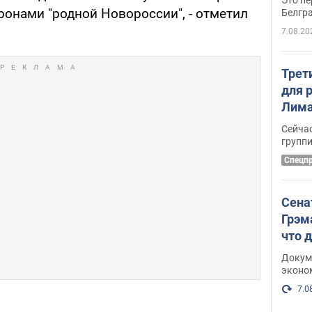
вронами "родной Новороссии", - отметил
Белгр
7.08.20
Трет
для 
Лима
крит
Сейчас
удал
групп
Спецп
Сена
Грэм
что 
Докум
эконо
7.0