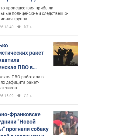
рутке: полиция составила
сто происшествия прибыли
нистративный протокол.
ьные полицейские и следственно-
тивная группа
о
6,7 т.
26 18:40
ько
истических ракет
хватила
инская ПВО в
: в Минобороны
нская ПВО работала в
али цифру
ях дефицита ракет-
ватчиков
7,4 т.
26 15:09
ано-Франковске
удники "Новой
ы" прогнали собаку