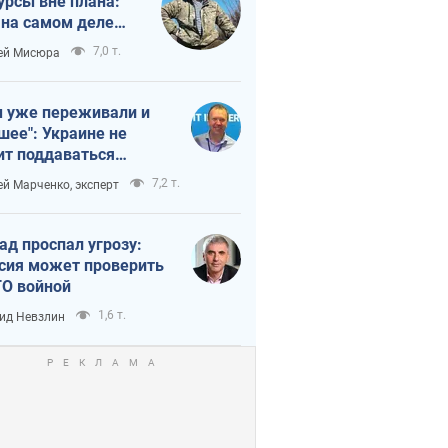
урсы вне плана:
 на самом деле
тует темп войны
7,0 т.
ей Мисюра
 уже переживали и
шее": Украине не
ит поддаваться
аянию из-за
7,2 т.
ей Марченко, эксперт
етного террора
ад проспал угрозу:
сия может проверить
О войной
1,6 т.
ид Невзлин