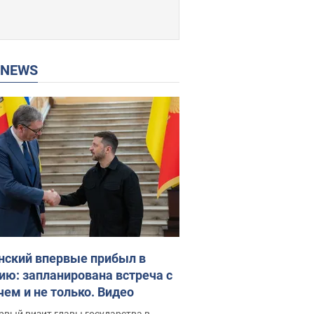
P NEWS
нский впервые прибыл в
ию: запланирована встреча с
чем и не только. Видео
рвый визит главы государства в