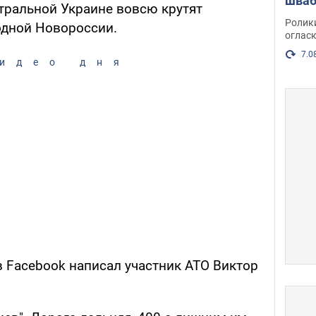
шваб
нтральной Украине вовсю крутят
нака
Ролик
одной Новороссии.
огласк
7.0
идео дня
в Facebook написал участник АТО Виктор