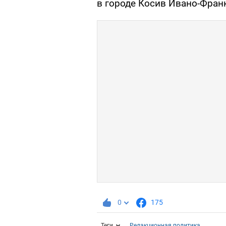
в городе Косив Ивано-Фран
0
175
Теги
Редакционная политика