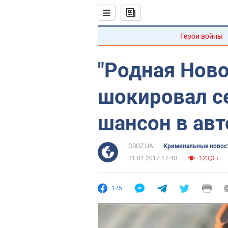
Герои войны
"Родная Нов
шокировал с
шансон в авт
OBOZ.UA
Криминальные новос
11.01.2017 17:40
123,3 т.
175