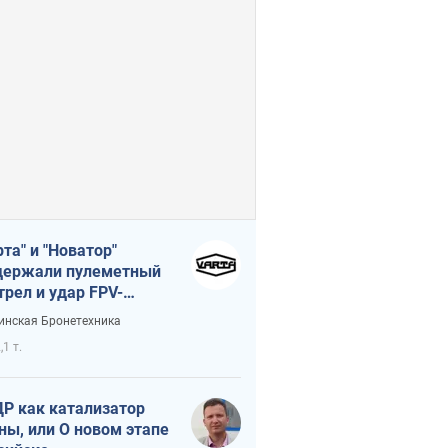
рта" и "Новатор"
ержали пулеметный
трел и удар FPV-
на, сохранив жизнь
инская Бронетехника
церу ВСУ
,1 т.
Р как катализатор
ны, или О новом этапе