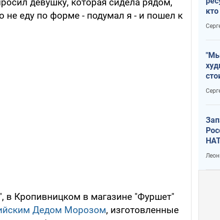
рес
опросил девушку, которая сидела рядом,
кто
 не еду по форме - подумал я - и пошел к
дик
Серг
"Мы
худ
сто
отч
Серг
рак
Зап
Рос
НАТ
Леон
", в Кропивницком в магазине "Фуршет"
сийским Дедом Морозом
, изготовленные