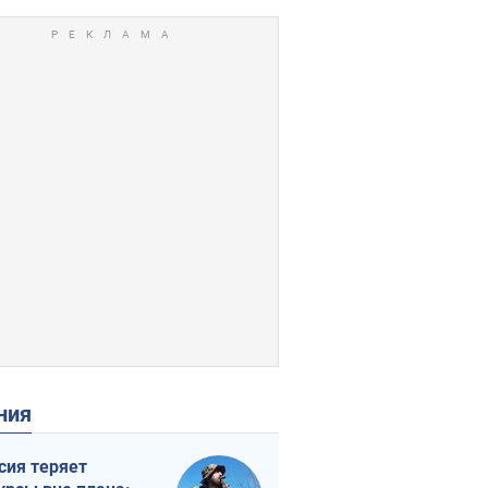
ения
сия теряет