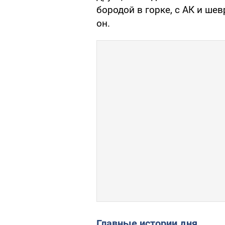
бородой в горке, с АК и ше
он.
Главные истории дня