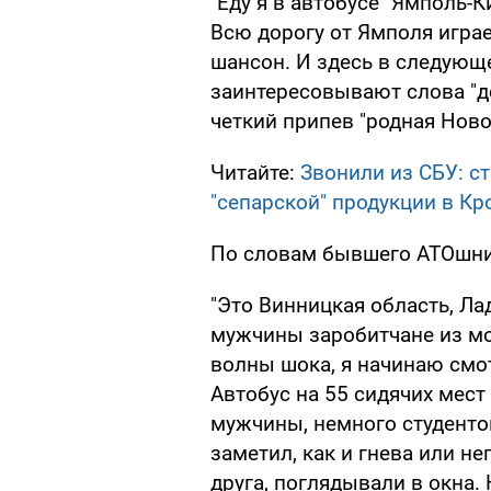
"Еду я в автобусе "Ямполь-К
Всю дорогу от Ямполя игра
шансон. И здесь в следующ
заинтересовывают слова "д
четкий припев "родная Новор
Читайте:
Звонили из СБУ: с
"сепарской" продукции в К
По словам бывшего АТОшник
"Это Винницкая область, Л
мужчины заробитчане из мо
волны шока, я начинаю смот
Автобус на 55 сидячих мест 
мужчины, немного студентов
заметил, как и гнева или н
друга, поглядывали в окна.