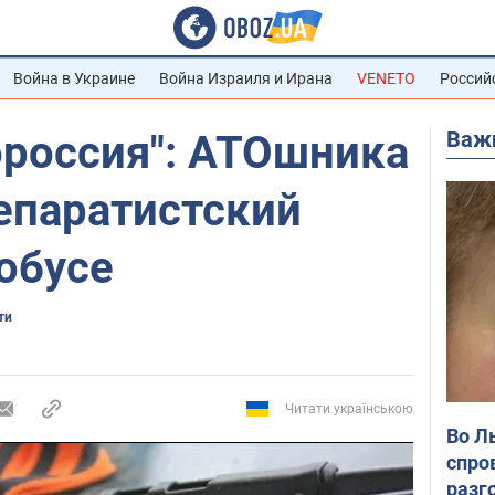
Война в Украине
Война Израиля и Ирана
VENETO
Россий
Важ
ороссия": АТОшника
епаратистский
обусе
ти
Читати українською
Во Л
спро
разг