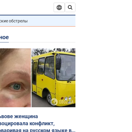
ские обстрелы
ное
ьвове женщина
воцировала конфликт,
оваривая на русском языке в