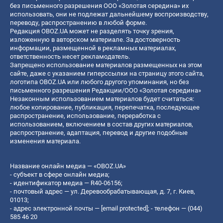
без письменного разрешения ООО «Золотая середина» их
использовать, они не подлежат дальнейшему воспроизводству,
переводу, распространению в любой форме.
Редакция OBOZ.UA может не разделять точку зрения,
изложенную в авторском материале. За достоверность
информации, размещенной в рекламных материалах,
ответственность несет рекламодатель.
Запрещено использование материалов размещенных на этом
сайте, даже с указанием гиперссылки на страницу этого сайта,
логотипа OBOZ.UA или любого другого упоминания, но без
письменного разрешения Редакции/ООО «Золотая середина»
Незаконным использованием материалов будет считаться:
любое копирование, публикация, перепечатка, последующее
распространение, использование, переработка с
использованием, включением в состав других материалов,
распространение, адаптация, перевод и другие подобные
изменения материала.
Название онлайн медиа — «OBOZ.UA»
- субъект в сфере онлайн медиа;
- идентификатор медиа — R40-06156;
- почтовый адрес — ул. Деревообрабатывающая, д. 7, г. Киев,
01013;
- адрес электронной почты —
[email protected]
; - телефон — (044)
585 46 20