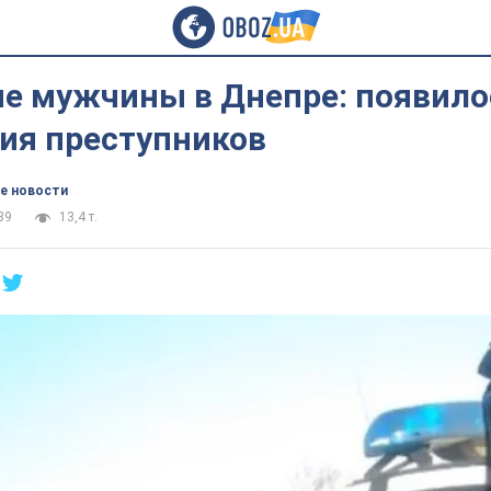
е мужчины в Днепре: появило
ия преступников
е новости
39
13,4 т.