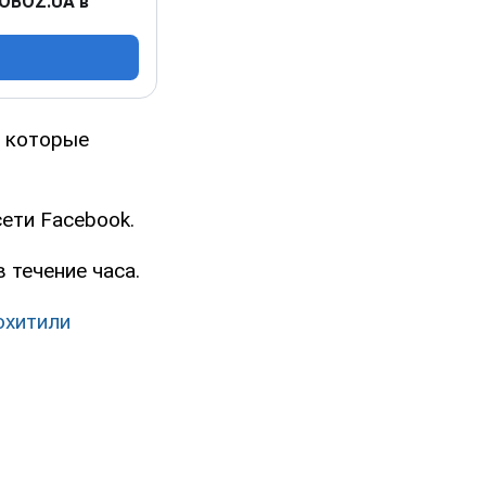
 OBOZ.UA в
, которые
ети Facebook.
 течение часа.
охитили