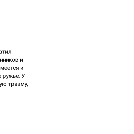
атил
нников и
имеется и
 ружье. У
ую травму,