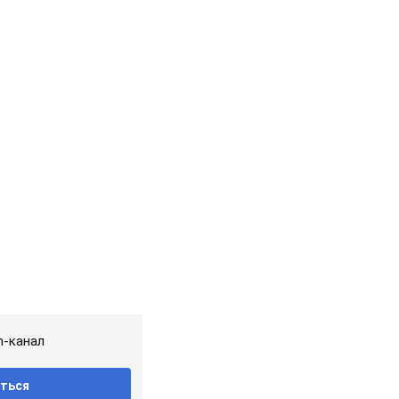
m-канал
ться