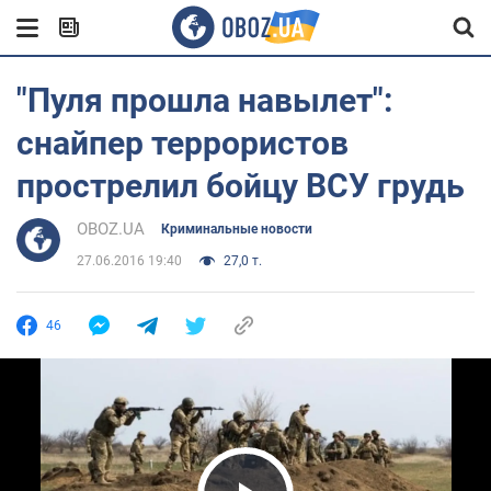
"Пуля прошла навылет":
снайпер террористов
прострелил бойцу ВСУ грудь
OBOZ.UA
Криминальные новости
27.06.2016 19:40
27,0 т.
46