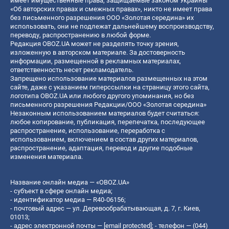
имеет имущественные права, защищаемые законом Украины
«Об авторских правах и смежных правах», никто не имеет права
без письменного разрешения ООО «Золотая середина» их
использовать, они не подлежат дальнейшему воспроизводству,
переводу, распространению в любой форме.
Редакция OBOZ.UA может не разделять точку зрения,
изложенную в авторском материале. За достоверность
информации, размещенной в рекламных материалах,
ответственность несет рекламодатель.
Запрещено использование материалов размещенных на этом
сайте, даже с указанием гиперссылки на страницу этого сайта,
логотипа OBOZ.UA или любого другого упоминания, но без
письменного разрешения Редакции/ООО «Золотая середина»
Незаконным использованием материалов будет считаться:
любое копирование, публикация, перепечатка, последующее
распространение, использование, переработка с
использованием, включением в состав других материалов,
распространение, адаптация, перевод и другие подобные
изменения материала.
Название онлайн медиа — «OBOZ.UA»
- субъект в сфере онлайн медиа;
- идентификатор медиа — R40-06156;
- почтовый адрес — ул. Деревообрабатывающая, д. 7, г. Киев,
01013;
- адрес электронной почты —
[email protected]
; - телефон — (044)