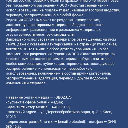
«Об авторских правах и смежных правах», никто не имеет права
без письменного разрешения ООО «Золотая середина» их
использовать, они не подлежат дальнейшему воспроизводству,
переводу, распространению в любой форме.
Редакция OBOZ.UA может не разделять точку зрения,
изложенную в авторском материале. За достоверность
информации, размещенной в рекламных материалах,
ответственность несет рекламодатель.
Запрещено использование материалов размещенных на этом
сайте, даже с указанием гиперссылки на страницу этого сайта,
логотипа OBOZ.UA или любого другого упоминания, но без
письменного разрешения Редакции/ООО «Золотая середина»
Незаконным использованием материалов будет считаться:
любое копирование, публикация, перепечатка, последующее
распространение, использование, переработка с
использованием, включением в состав других материалов,
распространение, адаптация, перевод и другие подобные
изменения материала.
Название онлайн медиа — «OBOZ.UA»
- субъект в сфере онлайн медиа;
- идентификатор медиа — R40-06156;
- почтовый адрес — ул. Деревообрабатывающая, д. 7, г. Киев,
01013;
- адрес электронной почты —
[email protected]
; - телефон — (044)
585 46 20