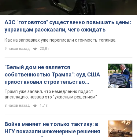
АЗС "готовятся" существенно повышать цены:
украинцам рассказали, чего ожидать
Как на заправках уже переписали стоимость топлива
9 часов назад
23,0 т.
"Белый дом не является
собственностью Трампа": суд США
приостановил строительство
бального зала стоимостью 400 млн
Трамп уже заявил, что немедленно подаст
долларов
апелляцию, назвав это "ужасным решением"
8 часов назад
1,7 т.
Война меняет не только тактику: в
НГУ показали инженерные решения