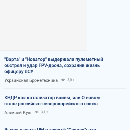
"Варта" и "Новатор" выдержали пулеметный
обстрел и удар FPV-дрона, сохранив жизнь
офицеру ВСУ
Украинская Бронетехника
3,0 т.
КНДР как катализатор войны, или О новом
этапе российско-северокорейского союза
Алексей Кущ
3,1 т.
Выход в элиту ЧМ и триумф "Сокола": что